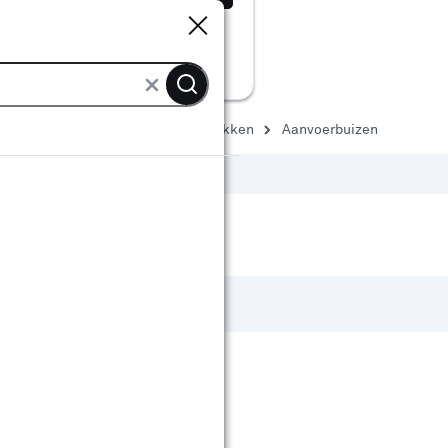
Sluiten
Sluiten
afvoer
Toevoerbuizen & hulpstukken
Aanvoerbuizen