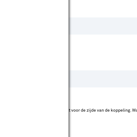
is kan worden bevestigd. De '1' staat voor de zijde van de koppeling.
t aansluiting 2.