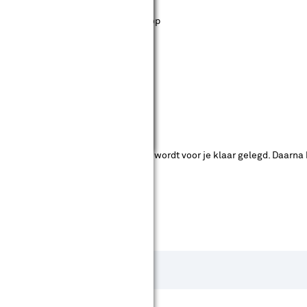
st staan. Bij Karwei kan je filteren op
ende bouwmarkten bekijken.
ad. Je betaalt online en het product wordt voor je klaar gelegd. Daarna