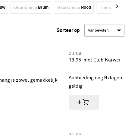
auw
Kleurfamilie
Bruin
Kleurfamilie
Rood
Thema
Grafisch
Sorteer op
23.
69
18.
95
met Club Karwei
20% korting
Aanbieding nog
9
dagen
hang is zowel gemakkelijk
geldig