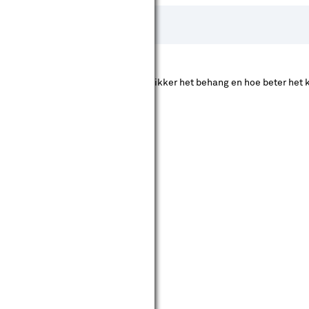
ldt: hoe hoger het grammage, hoe dikker het behang en hoe beter het k