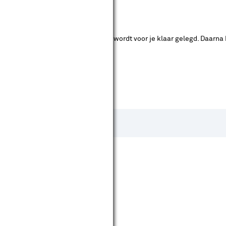
ende bouwmarkten bekijken.
ad. Je betaalt online en het product wordt voor je klaar gelegd. Daarna