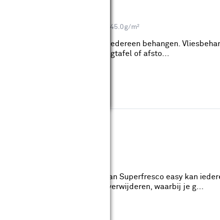
eviews
Grafisch, Klassiek
Grammage: 145.0g/m²
lle blauw (dessin 120958) kan iedereen behangen. Vliesbeha
ijderen, waarbij je geen behangtafel of afsto...
lauw (dessin 101671)
reviews
 Grafisch
Grammage: 229.0g/m²
ngraat blauw (dessin 101671) van Superfresco easy kan iede
kelijk aan te brengen als te verwijderen, waarbij je g...