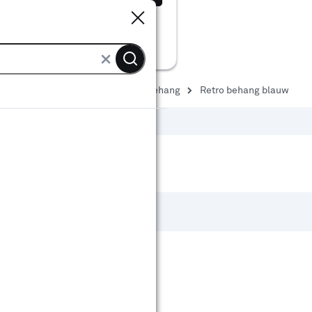
Sluiten
Sluiten
ng
Behang patroon
Retro behang
Retro behang blauw