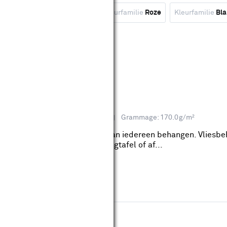
Geel
Kleurfamilie
Groen
Kleurfamilie
Roze
Kleurfamilie
Bl
wis filters
lauw (dessin 125092)
eviews
hema: Abstract, Grafisch, Klassiek
Grammage: 170.0g/m²
bruin-blauw (dessin 125092) kan iedereen behangen. Vliesbe
ijderen, waarbij je geen behangtafel of af...
wis filters
w (dessin 120958)