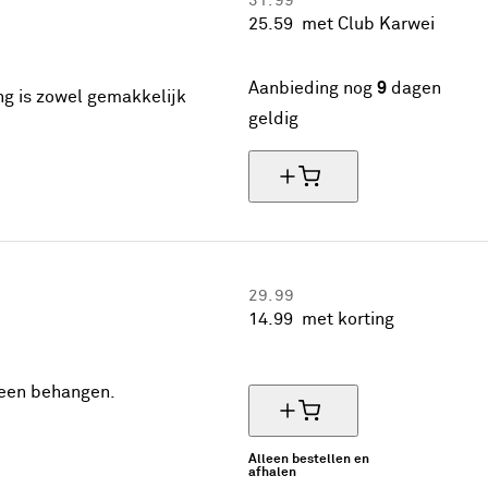
31.
99
25.
59
met Club Karwei
20% korting
Aanbieding nog
9
dagen
ng is zowel gemakkelijk
geldig
29.
99
14.
99
met korting
50% korting
reen behangen.
Alleen bestellen en
afhalen