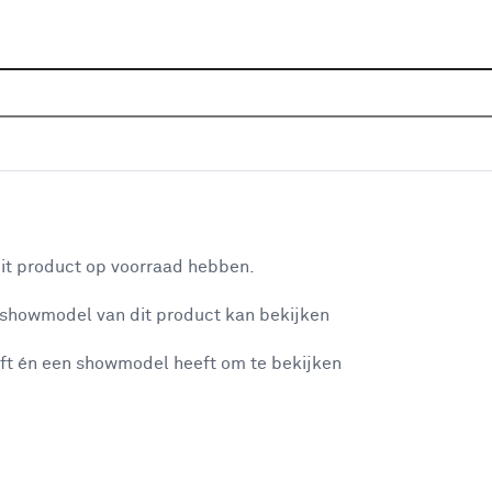
Sluiten
g blauw
Home
Assortiment
Behang & wandbekleding
Beha
Je gekozen filters:
aan je winkelwagen
Kleurfamilie
Blauw
it product op voorraad hebben.
 showmodel van dit product kan bekijken
n je winkelwagen:
Kleurfamilie
ft én een showmodel heeft om te bekijken
Goud
(7)
Geel
(9)
Groen
(7)
misgegaan...