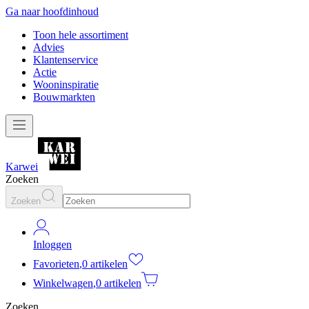
Ga naar hoofdinhoud
Toon hele assortiment
Advies
Klantenservice
Actie
Wooninspiratie
Bouwmarkten
Karwei
Zoeken
Zoeken
Inloggen
Favorieten
,
0 artikelen
Winkelwagen
,
0 artikelen
Zoeken