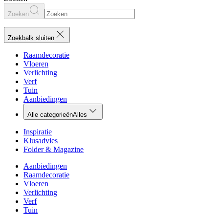
Zoeken
Zoekbalk sluiten
Raamdecoratie
Vloeren
Verlichting
Verf
Tuin
Aanbiedingen
Alle categorieën
Alles
Inspiratie
Klusadvies
Folder & Magazine
Aanbiedingen
Raamdecoratie
Vloeren
Verlichting
Verf
Tuin