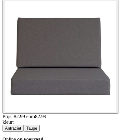
Prijs: 82.99 euro
82
.
99
kleur
:
Antraciet
Taupe
Online
op voorraad