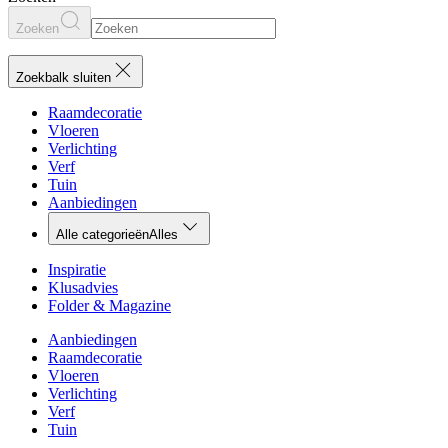
Zoeken
Zoekbalk sluiten
Raamdecoratie
Vloeren
Verlichting
Verf
Tuin
Aanbiedingen
Alle categorieën
Alles
Inspiratie
Klusadvies
Folder & Magazine
Aanbiedingen
Raamdecoratie
Vloeren
Verlichting
Verf
Tuin