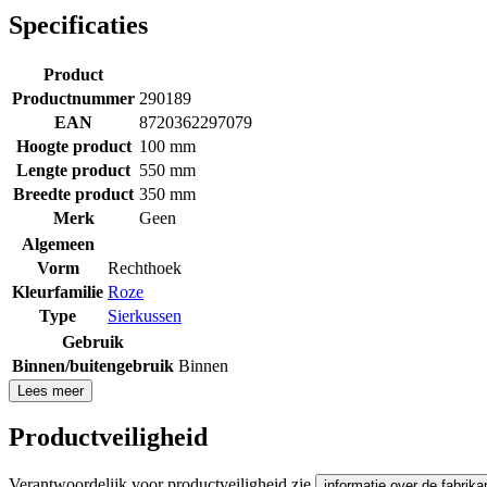
Specificaties
Product
Productnummer
290189
EAN
8720362297079
Hoogte product
100 mm
Lengte product
550 mm
Breedte product
350 mm
Merk
Geen
Algemeen
Vorm
Rechthoek
Kleurfamilie
Roze
Type
Sierkussen
Gebruik
Binnen/buitengebruik
Binnen
Lees meer
Productveiligheid
Verantwoordelijk voor productveiligheid zie
informatie over de fabrika