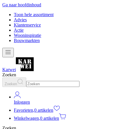
Ga naar hoofdinhoud
Toon hele assortiment
Advies
Klantenservice
Actie
Wooninspiratie
Bouwmarkten
Karwei
Zoeken
Zoeken
Inloggen
Favorieten
,
0 artikelen
Winkelwagen
,
0 artikelen
Zoeken