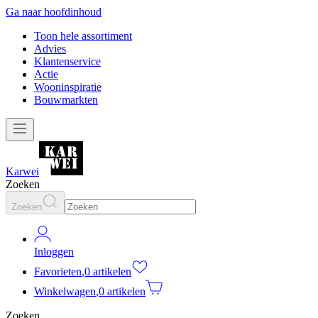
Ga naar hoofdinhoud
Toon hele assortiment
Advies
Klantenservice
Actie
Wooninspiratie
Bouwmarkten
Karwei
Zoeken
Zoeken
Inloggen
Favorieten
,
0 artikelen
Winkelwagen
,
0 artikelen
Zoeken