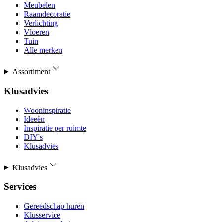
Meubelen
Raamdecoratie
Verlichting
Vloeren
Tuin
Alle merken
Assortiment
Klusadvies
Wooninspiratie
Ideeën
Inspiratie per ruimte
DIY's
Klusadvies
Klusadvies
Services
Gereedschap huren
Klusservice