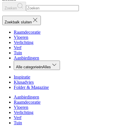
Zoeken
Zoekbalk sluiten
Raamdecoratie
Vloeren
Verlichting
Verf
Tuin
Aanbiedingen
Alle categorieën
Alles
Inspiratie
Klusadvies
Folder & Magazine
Aanbiedingen
Raamdecoratie
Vloeren
Verlichting
Verf
Tuin