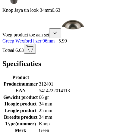
Knop Jaya tin look 34mm
6.63
Voeg product toe aan set
Greep Wexford ijzer 96mm
+ 5.99
Totaal 6.63
Specificaties
Product
Productnummer
312401
EAN
5414222014113
Gewicht product
66 gr
Hoogte product
34 mm
Lengte product
25 mm
Breedte product
34 mm
Type(nummer)
Knop
Merk
Geen