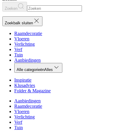
Zoeken
Zoekbalk sluiten
Raamdecoratie
Vloeren
Verlichting
Verf
Tuin
Aanbiedingen
Alle categorieën
Alles
Inspiratie
Klusadvies
Folder & Magazine
Aanbiedingen
Raamdecoratie
Vloeren
Verlichting
Verf
Tuin