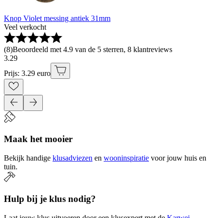
Knop Violet messing antiek 31mm
Veel verkocht
(
8
)
Beoordeeld met 4.9 van de 5 sterren, 8 klantreviews
3
.
29
Prijs: 3.29 euro
Maak het mooier
Bekijk handige
klusadviezen
en
wooninspiratie
voor jouw huis en
tuin.
Hulp bij je klus nodig?
Laat jouw klus uitvoeren door een klusexpert met de
Karwei