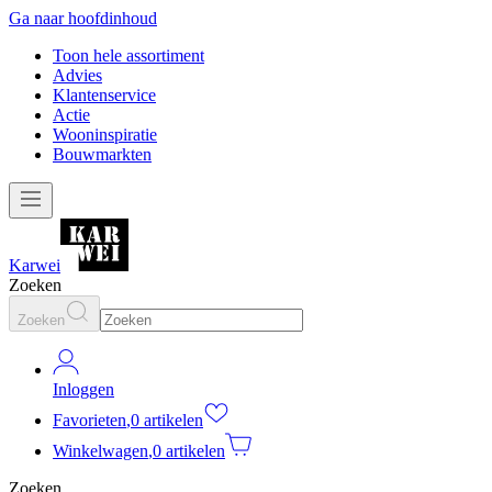
Ga naar hoofdinhoud
Toon hele assortiment
Advies
Klantenservice
Actie
Wooninspiratie
Bouwmarkten
Karwei
Zoeken
Zoeken
Inloggen
Favorieten
,
0 artikelen
Winkelwagen
,
0 artikelen
Zoeken