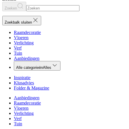
Zoeken
Zoekbalk sluiten
Raamdecoratie
Vloeren
Verlichting
Verf
Tuin
Aanbiedingen
Alle categorieën
Alles
Inspiratie
Klusadvies
Folder & Magazine
Aanbiedingen
Raamdecoratie
Vloeren
Verlichting
Verf
Tuin