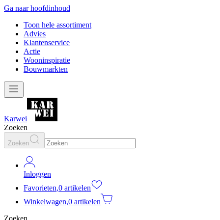
Ga naar hoofdinhoud
Toon hele assortiment
Advies
Klantenservice
Actie
Wooninspiratie
Bouwmarkten
Karwei
Zoeken
Zoeken
Inloggen
Favorieten
,
0 artikelen
Winkelwagen
,
0 artikelen
Zoeken