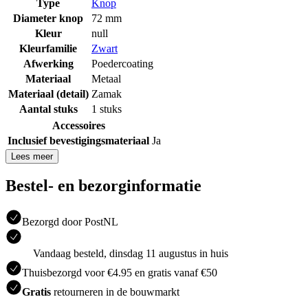
Type
Knop
Diameter knop
72 mm
Kleur
null
Kleurfamilie
Zwart
Afwerking
Poedercoating
Materiaal
Metaal
Materiaal (detail)
Zamak
Aantal stuks
1 stuks
Accessoires
Inclusief bevestigingsmateriaal
Ja
Lees meer
Bestel- en bezorginformatie
Bezorgd door PostNL
Vandaag besteld, dinsdag 11 augustus in huis
Thuisbezorgd voor €4.95 en gratis vanaf €50
Gratis
retourneren in de bouwmarkt