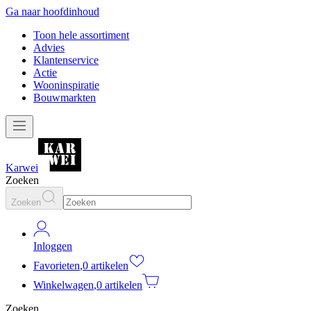
Ga naar hoofdinhoud
Toon hele assortiment
Advies
Klantenservice
Actie
Wooninspiratie
Bouwmarkten
Karwei
Zoeken
Zoeken
Inloggen
Favorieten
,
0 artikelen
Winkelwagen
,
0 artikelen
Zoeken