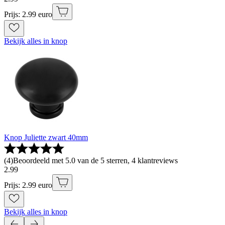
Prijs: 2.99 euro
Bekijk alles in knop
Knop Juliette zwart 40mm
(
4
)
Beoordeeld met 5.0 van de 5 sterren, 4 klantreviews
2
.
99
Prijs: 2.99 euro
Bekijk alles in knop