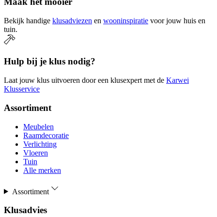
Maak het mooier
Bekijk handige
klusadviezen
en
wooninspiratie
voor jouw huis en
tuin.
Hulp bij je klus nodig?
Laat jouw klus uitvoeren door een klusexpert met de
Karwei
Klusservice
Assortiment
Meubelen
Raamdecoratie
Verlichting
Vloeren
Tuin
Alle merken
Assortiment
Klusadvies