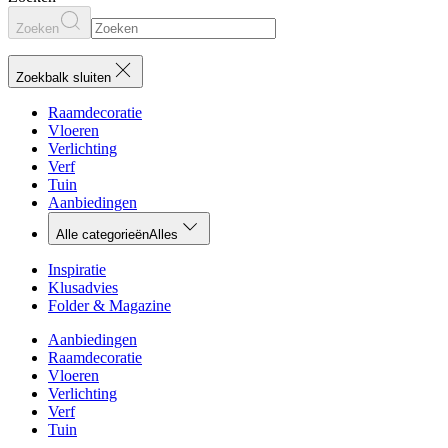
Zoeken
Zoekbalk sluiten
Raamdecoratie
Vloeren
Verlichting
Verf
Tuin
Aanbiedingen
Alle categorieën
Alles
Inspiratie
Klusadvies
Folder & Magazine
Aanbiedingen
Raamdecoratie
Vloeren
Verlichting
Verf
Tuin