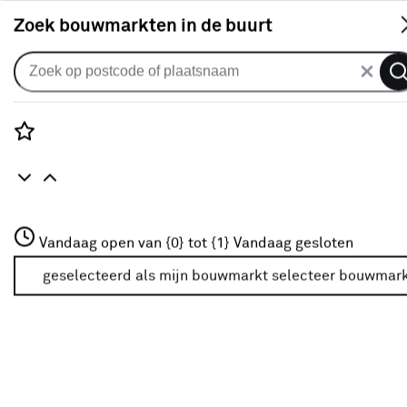
S
Zoek bouwmarkten in de buurt
Knikarmscherm
Knikarmscherm Calando streep
grijs (kleurnr. 320974) op maat
Rozenstraat 3
Vandaag open van {0} tot {1}
Vandaag gesloten
0
klantreview
review
3772JH Amersfoort
+31 01234567
geselecteerd als mijn bouwmarkt
selecteer bouwmar
Meer over deze bouwmarkt