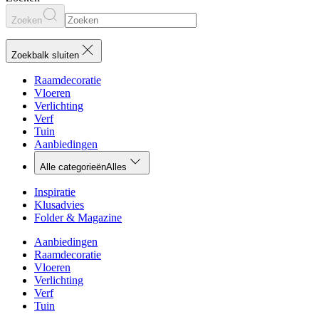
Zoeken
Zoekbalk sluiten
Raamdecoratie
Vloeren
Verlichting
Verf
Tuin
Aanbiedingen
Alle categorieën
Alles
Inspiratie
Klusadvies
Folder & Magazine
Aanbiedingen
Raamdecoratie
Vloeren
Verlichting
Verf
Tuin