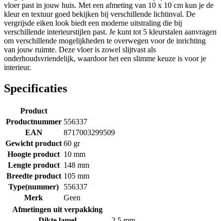
vloer past in jouw huis. Met een afmeting van 10 x 10 cm kun je de
kleur en textuur goed bekijken bij verschillende lichtinval. De
vergrijsde eiken look biedt een moderne uitstraling die bij
verschillende interieurstijlen past. Je kunt tot 5 kleurstalen aanvragen
om verschillende mogelijkheden te overwegen voor de inrichting
van jouw ruimte. Deze vloer is zowel slijtvast als
onderhoudsvriendelijk, waardoor het een slimme keuze is voor je
interieur.
Specificaties
Product
Productnummer
556337
EAN
8717003299509
Gewicht product
60 gr
Hoogte product
10 mm
Lengte product
148 mm
Breedte product
105 mm
Type(nummer)
556337
Merk
Geen
Afmetingen uit verpakking
Dikte lamel
2.5 mm