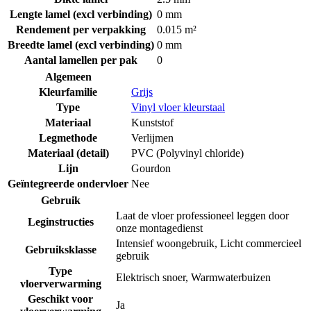
Lengte lamel (excl verbinding)
0 mm
Rendement per verpakking
0.015 m²
Breedte lamel (excl verbinding)
0 mm
Aantal lamellen per pak
0
Algemeen
Kleurfamilie
Grijs
Type
Vinyl vloer kleurstaal
Materiaal
Kunststof
Legmethode
Verlijmen
Materiaal (detail)
PVC (Polyvinyl chloride)
Lijn
Gourdon
Geïntegreerde ondervloer
Nee
Gebruik
Laat de vloer professioneel leggen door
Leginstructies
onze montagedienst
Intensief woongebruik
,
Licht commercieel
Gebruiksklasse
gebruik
Type
Elektrisch snoer
,
Warmwaterbuizen
vloerverwarming
Geschikt voor
Ja