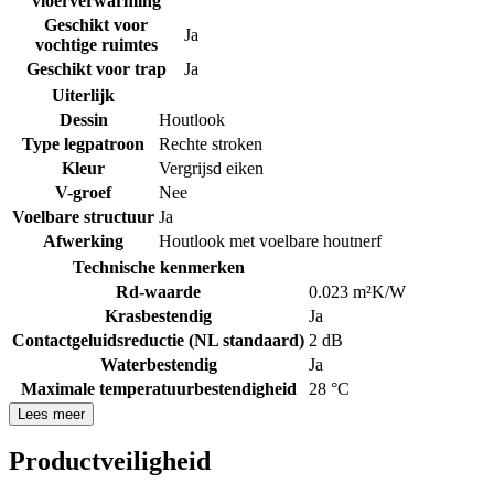
vloerverwarming
Geschikt voor
Ja
vochtige ruimtes
Geschikt voor trap
Ja
Uiterlijk
Dessin
Houtlook
Type legpatroon
Rechte stroken
Kleur
Vergrijsd eiken
V-groef
Nee
Voelbare structuur
Ja
Afwerking
Houtlook met voelbare houtnerf
Technische kenmerken
Rd-waarde
0.023 m²K/W
Krasbestendig
Ja
Contactgeluidsreductie (NL standaard)
2 dB
Waterbestendig
Ja
Maximale temperatuurbestendigheid
28 °C
Lees meer
Productveiligheid