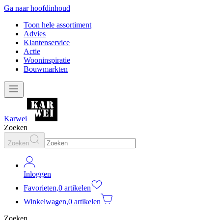
Ga naar hoofdinhoud
Toon hele assortiment
Advies
Klantenservice
Actie
Wooninspiratie
Bouwmarkten
Karwei
Zoeken
Zoeken
Inloggen
Favorieten
,
0 artikelen
Winkelwagen
,
0 artikelen
Zoeken