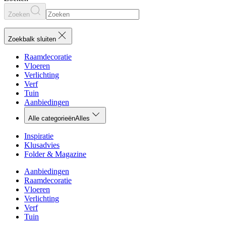
Zoeken
Zoekbalk sluiten
Raamdecoratie
Vloeren
Verlichting
Verf
Tuin
Aanbiedingen
Alle categorieën
Alles
Inspiratie
Klusadvies
Folder & Magazine
Aanbiedingen
Raamdecoratie
Vloeren
Verlichting
Verf
Tuin