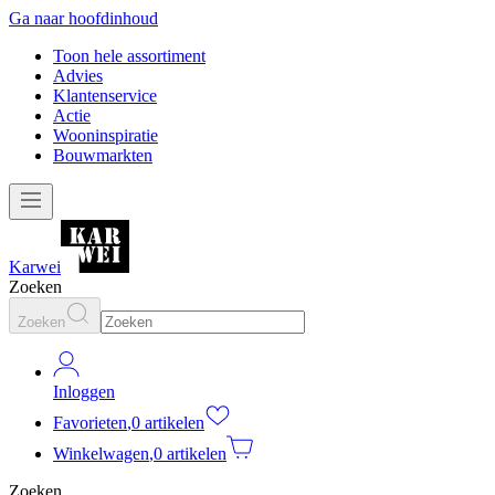
Ga naar hoofdinhoud
Toon hele assortiment
Advies
Klantenservice
Actie
Wooninspiratie
Bouwmarkten
Karwei
Zoeken
Zoeken
Inloggen
Favorieten
,
0 artikelen
Winkelwagen
,
0 artikelen
Zoeken