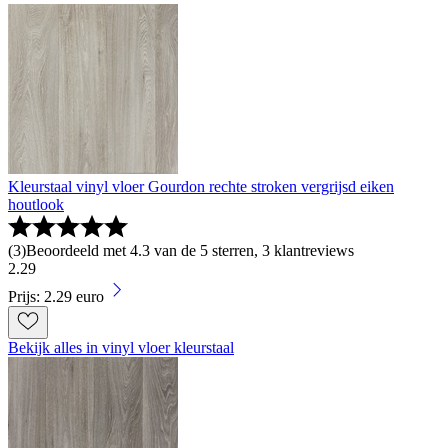
Kleurstaal vinyl vloer Gourdon rechte stroken vergrijsd eiken
houtlook
(
3
)
Beoordeeld met 4.3 van de 5 sterren, 3 klantreviews
2
.
29
Prijs: 2.29 euro
Bekijk alles in vinyl vloer kleurstaal