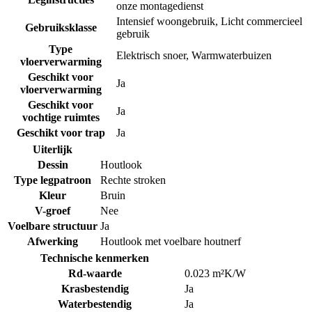
onze montagedienst
Intensief woongebruik
,
Licht commercieel
Gebruiksklasse
gebruik
Type
Elektrisch snoer
,
Warmwaterbuizen
vloerverwarming
Geschikt voor
Ja
vloerverwarming
Geschikt voor
Ja
vochtige ruimtes
Geschikt voor trap
Ja
Uiterlijk
Dessin
Houtlook
Type legpatroon
Rechte stroken
Kleur
Bruin
V-groef
Nee
Voelbare structuur
Ja
Afwerking
Houtlook met voelbare houtnerf
Technische kenmerken
Rd-waarde
0.023 m²K/W
Krasbestendig
Ja
Waterbestendig
Ja