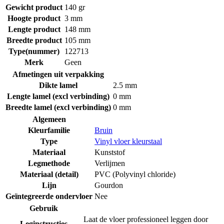
Gewicht product
140 gr
Hoogte product
3 mm
Lengte product
148 mm
Breedte product
105 mm
Type(nummer)
122713
Merk
Geen
Afmetingen uit verpakking
Dikte lamel
2.5 mm
Lengte lamel (excl verbinding)
0 mm
Breedte lamel (excl verbinding)
0 mm
Algemeen
Kleurfamilie
Bruin
Type
Vinyl vloer kleurstaal
Materiaal
Kunststof
Legmethode
Verlijmen
Materiaal (detail)
PVC (Polyvinyl chloride)
Lijn
Gourdon
Geïntegreerde ondervloer
Nee
Gebruik
Laat de vloer professioneel leggen door
Leginstructies