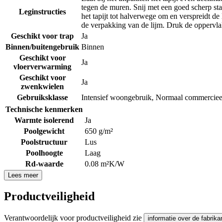
tegen de muren. Snij met een goed scherp stan
Leginstructies
het tapijt tot halverwege om en verspreidt de
de verpakking van de lijm. Druk de oppervlak
Geschikt voor trap
Ja
Binnen/buitengebruik
Binnen
Geschikt voor
Ja
vloerverwarming
Geschikt voor
Ja
zwenkwielen
Gebruiksklasse
Intensief woongebruik
,
Normaal commerciee
Technische kenmerken
Warmte isolerend
Ja
Poolgewicht
650 g/m²
Poolstructuur
Lus
Poolhoogte
Laag
Rd-waarde
0.08 m²K/W
Lees meer
Productveiligheid
Verantwoordelijk voor productveiligheid zie
informatie over de fabrika