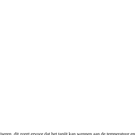
tiseren, dit zorgt ervoor dat het tapijt kan wennen aan de temperatuur en