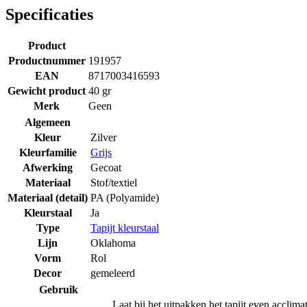
Specificaties
Product
Productnummer
191957
EAN
8717003416593
Gewicht product
40 gr
Merk
Geen
Algemeen
Kleur
Zilver
Kleurfamilie
Grijs
Afwerking
Gecoat
Materiaal
Stof/textiel
Materiaal (detail)
PA (Polyamide)
Kleurstaal
Ja
Type
Tapijt kleurstaal
Lijn
Oklahoma
Vorm
Rol
Decor
gemeleerd
Gebruik
Laat bij het uitpakken het tapijt even acclima