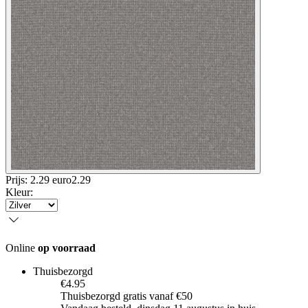
Prijs: 2.29 euro
2
.
29
Kleur
:
Online
op voorraad
Thuisbezorgd
€4.95
Thuisbezorgd gratis vanaf €50