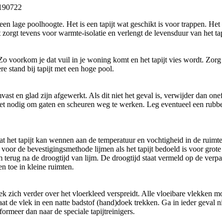
 190722
n lage poolhoogte. Het is een tapijt wat geschikt is voor trappen. Het ta
it zorgt tevens voor warmte-isolatie en verlengt de levensduur van het tap
o voorkom je dat vuil in je woning komt en het tapijt vies wordt. Zorg e
re stand bij tapijt met een hoge pool.
t en glad zijn afgewerkt. Als dit niet het geval is, verwijder dan one
et nodig om gaten en scheuren weg te werken. Leg eventueel een rubber
 dat het tapijt kan wennen aan de temperatuur en vochtigheid in de ruimt
voor de bevestigingsmethode lijmen als het tapijt bedoeld is voor grote 
m terug na de droogtijd van lijm. De droogtijd staat vermeld op de ver
n toe in kleine ruimten.
k zich verder over het vloerkleed verspreidt. Alle vloeibare vlekken 
t de vlek in een natte badstof (hand)doek trekken. Ga in ieder geval n
ormeer dan naar de speciale tapijtreinigers.