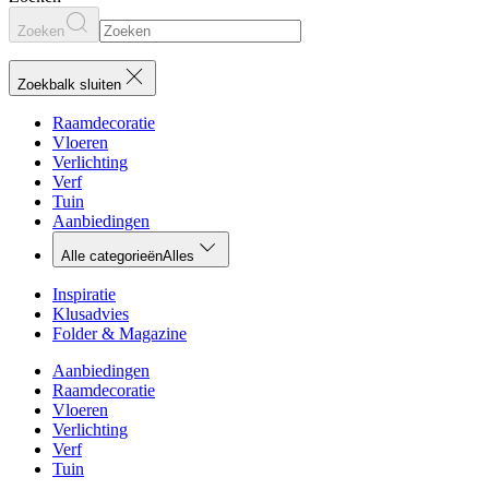
Zoeken
Zoekbalk sluiten
Raamdecoratie
Vloeren
Verlichting
Verf
Tuin
Aanbiedingen
Alle categorieën
Alles
Inspiratie
Klusadvies
Folder & Magazine
Aanbiedingen
Raamdecoratie
Vloeren
Verlichting
Verf
Tuin