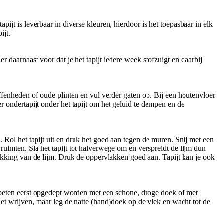
pijt is leverbaar in diverse kleuren, hierdoor is het toepasbaar in elk
ijt.
r daarnaast voor dat je het tapijt iedere week stofzuigt en daarbij
ffenheden of oude plinten en vul verder gaten op. Bij een houtenvloer
 ondertapijt onder het tapijt om het geluid te dempen en de
e. Rol het tapijt uit en druk het goed aan tegen de muren. Snij met een
ruimten. Sla het tapijt tot halverwege om en verspreidt de lijm dun
pakking van de lijm. Druk de oppervlakken goed aan. Tapijt kan je ook
moeten eerst opgedept worden met een schone, droge doek of met
iet wrijven, maar leg de natte (hand)doek op de vlek en wacht tot de