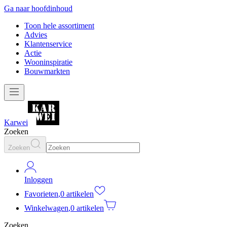
Ga naar hoofdinhoud
Toon hele assortiment
Advies
Klantenservice
Actie
Wooninspiratie
Bouwmarkten
Karwei
Zoeken
Zoeken
Inloggen
Favorieten
,
0 artikelen
Winkelwagen
,
0 artikelen
Zoeken