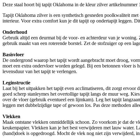
Deze staal hoort bij tapijt Oklahoma in de kleur zilver artikelnummer
Tapijt Oklahoma zilver is een synthetisch gesneden poolkwaliteit met ee
interieur. Voor extra comfort kun je dit tapijt op ondertapijt leggen. D
Onderhoud
Gebruik altijd een deurmat bij de voor- en achterdeur van je woning. Z
gebruik maakt van een roterende borstel. Zet de stofzuiger op een lage
Basisvloer
De ondergrond waarop het tapijt wordt aangebracht moet droog, vormvas
moet een extra ondervloer worden gelegd. Bij een betonnen vloer is h
levensduur van het tapijt te verlengen.
Leginstructie
Laat bij het uitpakken het tapijt even acclimatiseren, dit zorgt ervoor
goed scherp stanleymes het overtollige tapijt langs de muur weg. Kies 
over de vloer (gebruik eventueel een lijmkam). Leg het tapijt langzaa
leggen met dubbelzijdige tape of gewoon los. Pas deze methoden allee
Vlekken
Maak ontstane vlekken onmiddellijk schoon. Zo voorkom je dat de vle
keukenpapier. Vlekken kan je het best verwijderen met lauw water. Laa
(hand)doek is opgedroogd. Mocht de vlek nog niet zijn verwijderd, inf