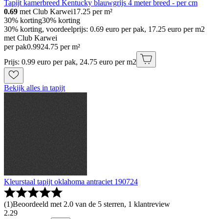
Tapijt kamerbreed Kentucky blauwgrijs 4 meter breed - per cm
0.69
met Club Karwei
17.25
per m²
30% korting
30% korting
30% korting, voordeelprijs: 0.69 euro per pak, 17.25 euro per m2
met Club Karwei
per pak
0
.
99
24.75 per m²
Prijs: 0.99 euro per pak, 24.75 euro per m2
Bekijk alles in tapijt
Kleurstaal tapijt oklahoma antraciet 190724
(
1
)
Beoordeeld met 2.0 van de 5 sterren, 1 klantreview
2
.
29