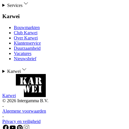
Services
Karwei
Bouwmarkten
Club Karwei
Over Karwei
Klantenservice
Duurzaamheid
Vacatures
Nieuwsbrief
Karwei
Karwei
©
2026
Intergamma B.V.
-
Algemene voorwaarden
-
Privacy en veiligheid