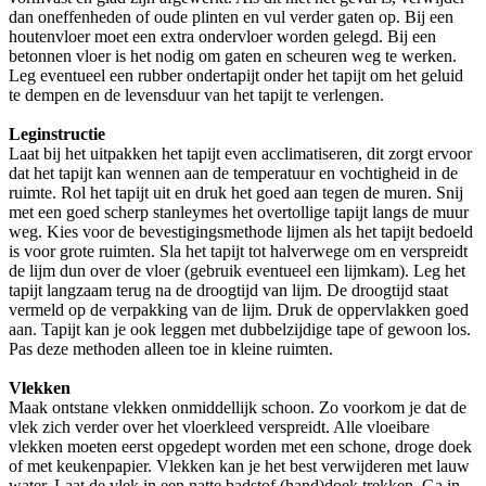
dan oneffenheden of oude plinten en vul verder gaten op. Bij een
houtenvloer moet een extra ondervloer worden gelegd. Bij een
betonnen vloer is het nodig om gaten en scheuren weg te werken.
Leg eventueel een rubber ondertapijt onder het tapijt om het geluid
te dempen en de levensduur van het tapijt te verlengen.
Leginstructie
Laat bij het uitpakken het tapijt even acclimatiseren, dit zorgt ervoor
dat het tapijt kan wennen aan de temperatuur en vochtigheid in de
ruimte. Rol het tapijt uit en druk het goed aan tegen de muren. Snij
met een goed scherp stanleymes het overtollige tapijt langs de muur
weg. Kies voor de bevestigingsmethode lijmen als het tapijt bedoeld
is voor grote ruimten. Sla het tapijt tot halverwege om en verspreidt
de lijm dun over de vloer (gebruik eventueel een lijmkam). Leg het
tapijt langzaam terug na de droogtijd van lijm. De droogtijd staat
vermeld op de verpakking van de lijm. Druk de oppervlakken goed
aan. Tapijt kan je ook leggen met dubbelzijdige tape of gewoon los.
Pas deze methoden alleen toe in kleine ruimten.
Vlekken
Maak ontstane vlekken onmiddellijk schoon. Zo voorkom je dat de
vlek zich verder over het vloerkleed verspreidt. Alle vloeibare
vlekken moeten eerst opgedept worden met een schone, droge doek
of met keukenpapier. Vlekken kan je het best verwijderen met lauw
water. Laat de vlek in een natte badstof (hand)doek trekken. Ga in