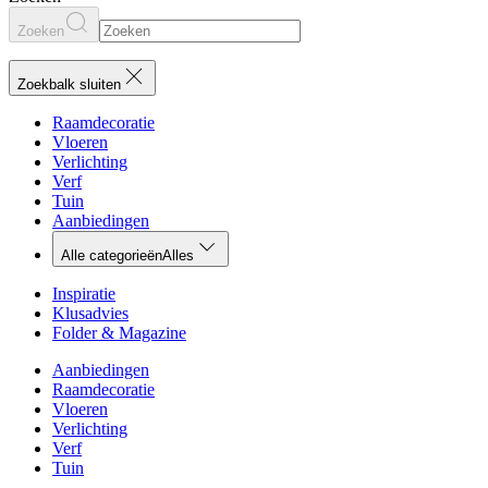
Zoeken
Zoekbalk sluiten
Raamdecoratie
Vloeren
Verlichting
Verf
Tuin
Aanbiedingen
Alle categorieën
Alles
Inspiratie
Klusadvies
Folder & Magazine
Aanbiedingen
Raamdecoratie
Vloeren
Verlichting
Verf
Tuin