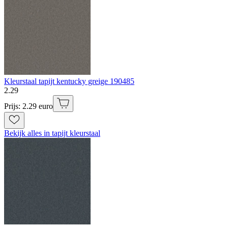
Kleurstaal tapijt kentucky greige 190485
2
.
29
Prijs: 2.29 euro
Bekijk alles in tapijt kleurstaal