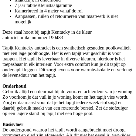
7 jaar fabrieKleurstaalgarantie
Kamerbreed in 4 meter vanaf de rol
Aanpassen, ruilen of retourneren van maatwerk is niet
mogelijk
Deze staal hoort bij tapijt Kentucky in de kleur
antraciet artikelnummer 190483
Tapijt Kentucky antraciet is een synthetisch gesneden poolkwaliteit
met een lage poolhoogte. Het is een tapijt wat geschikt is voor
trappen. Het tapijt is leverbaar in diverse kleuren, hierdoor is het
toepasbaar in elk interieur. Voor extra comfort kun je dit tapijt op
ondertapijt leggen. Dit zorgt tevens voor warmte-isolatie en verlengt
de levensduur van het tapijt.
Onderhoud
Gebruik altijd een deurmat bij de voor- en achterdeur van je woning.
Zo voorkom je dat vuil in je woning komt en het tapijt vies wordt.
Zorg er daarnaast voor dat je het tapijt iedere week stofzuigt en
daarbij gebruik maakt van een roterende borstel. Zet de stofzuiger
op een lagere stand bij tapijt met een hoge pool.
Basisvloer
De ondergrond waarop het tapijt wordt aangebracht moet droog,
vormvast en glad zijn afgewerkt. Als dit niet het geval is, verwijder