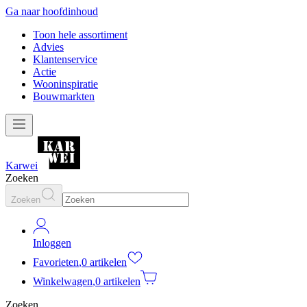
Ga naar hoofdinhoud
Toon hele assortiment
Advies
Klantenservice
Actie
Wooninspiratie
Bouwmarkten
Karwei
Zoeken
Zoeken
Inloggen
Favorieten
,
0 artikelen
Winkelwagen
,
0 artikelen
Zoeken