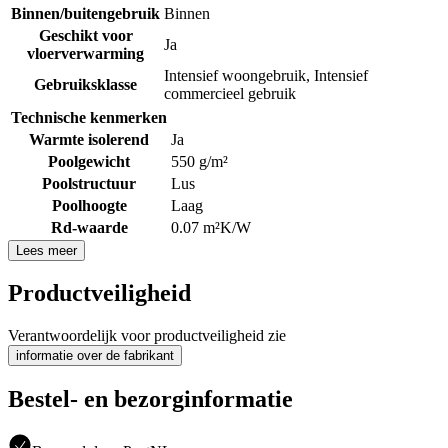
Binnen/buitengebruik
Binnen
Geschikt voor
Ja
vloerverwarming
Intensief woongebruik
,
Intensief
Gebruiksklasse
commercieel gebruik
Technische kenmerken
Warmte isolerend
Ja
Poolgewicht
550 g/m²
Poolstructuur
Lus
Poolhoogte
Laag
Rd-waarde
0.07 m²K/W
Lees meer
Productveiligheid
Verantwoordelijk voor productveiligheid zie
informatie over de fabrikant
Bestel- en bezorginformatie