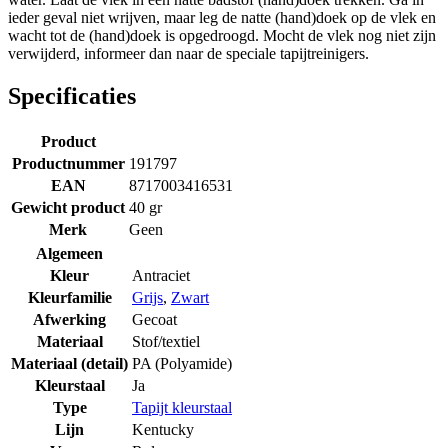
ieder geval niet wrijven, maar leg de natte (hand)doek op de vlek en
wacht tot de (hand)doek is opgedroogd. Mocht de vlek nog niet zijn
verwijderd, informeer dan naar de speciale tapijtreinigers.
Specificaties
Product
Productnummer
191797
EAN
8717003416531
Gewicht product
40 gr
Merk
Geen
Algemeen
Kleur
Antraciet
Kleurfamilie
Grijs
,
Zwart
Afwerking
Gecoat
Materiaal
Stof/textiel
Materiaal (detail)
PA (Polyamide)
Kleurstaal
Ja
Type
Tapijt kleurstaal
Lijn
Kentucky