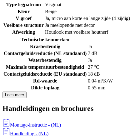
Type legpatroon
Visgraat
Kleur
Beige
V-groef
Ja, micro aan korte en lange zijde (4-zijdig)
Voelbare structuur
Ja meelopende met decor
Afwerking
Houtlook met voelbare houtnerf
Technische kenmerken
Krasbestendig
Ja
Contactgeluidsreductie (NL standaard)
7 dB
Waterbestendig
Ja
Maximale temperatuurbestendigheid
27 °C
Contactgeluidsreductie (EU standaard)
18 dB
Rd-waarde
0.04 m²K/W
Dikte toplaag
0.55 mm
Lees meer
Handleidingen en brochures
Montage-instructie
- (
NL
)
Handleiding
- (
NL
)