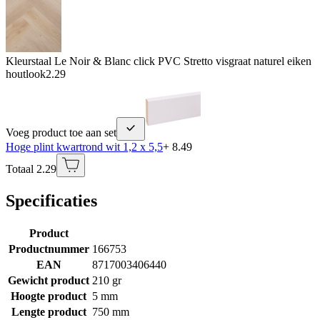
Kleurstaal Le Noir & Blanc click PVC Stretto visgraat naturel eiken
houtlook
2.29
Voeg product toe aan set
Hoge plint kwartrond wit 1,2 x 5,5
+ 8.49
Totaal 2.29
Specificaties
Product
Productnummer
166753
EAN
8717003406440
Gewicht product
210 gr
Hoogte product
5 mm
Lengte product
750 mm