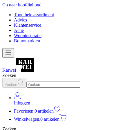
Ga naar hoofdinhoud
Toon hele assortiment
Advies
Klantenservice
Actie
Wooninspiratie
Bouwmarkten
Karwei
Zoeken
Zoeken
Inloggen
Favorieten
,
0 artikelen
Winkelwagen
,
0 artikelen
Zoeken