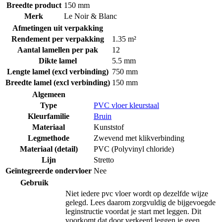
Breedte product
150 mm
Merk
Le Noir & Blanc
Afmetingen uit verpakking
Rendement per verpakking
1.35 m²
Aantal lamellen per pak
12
Dikte lamel
5.5 mm
Lengte lamel (excl verbinding)
750 mm
Breedte lamel (excl verbinding)
150 mm
Algemeen
Type
PVC vloer kleurstaal
Kleurfamilie
Bruin
Materiaal
Kunststof
Legmethode
Zwevend met klikverbinding
Materiaal (detail)
PVC (Polyvinyl chloride)
Lijn
Stretto
Geïntegreerde ondervloer
Nee
Gebruik
Niet iedere pvc vloer wordt op dezelfde wijze
gelegd. Lees daarom zorgvuldig de bijgevoegde
leginstructie voordat je start met leggen. Dit
voorkomt dat door verkeerd leggen je geen