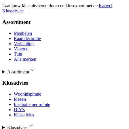
Laat jouw klus uitvoeren door een klusexpert met de
Karwei
Klusservice
Assortiment
Meubelen
Raamdecoratie
Verlichting
Vloeren
Tuin
Alle merken
Assortiment
Klusadvies
Wooninspiratie
Ideeën
Inspiratie per ruimte
DIY's
Klusadvies
Klusadvies