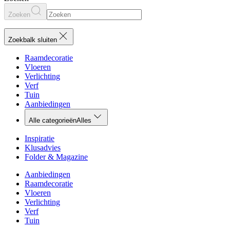
Zoeken
Zoekbalk sluiten
Raamdecoratie
Vloeren
Verlichting
Verf
Tuin
Aanbiedingen
Alle categorieën
Alles
Inspiratie
Klusadvies
Folder & Magazine
Aanbiedingen
Raamdecoratie
Vloeren
Verlichting
Verf
Tuin