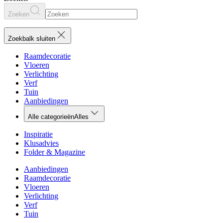
Zoeken
Zoekbalk sluiten
Raamdecoratie
Vloeren
Verlichting
Verf
Tuin
Aanbiedingen
Alle categorieën
Alles
Inspiratie
Klusadvies
Folder & Magazine
Aanbiedingen
Raamdecoratie
Vloeren
Verlichting
Verf
Tuin