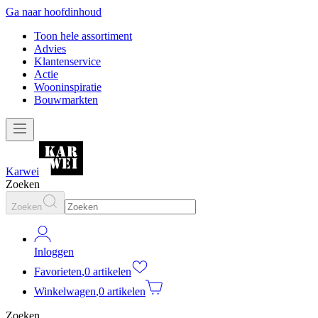
Ga naar hoofdinhoud
Toon hele assortiment
Advies
Klantenservice
Actie
Wooninspiratie
Bouwmarkten
Karwei
Zoeken
Zoeken
Inloggen
Favorieten
,
0 artikelen
Winkelwagen
,
0 artikelen
Zoeken