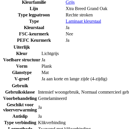
Kleurfamilie
Grijs
Lijn
Xtra Breed Grand Oak
Type legpatroon
Rechte stroken
Type
Laminaat kleurstaal
Kleurstaal
Ja
FSC-keurmerk
Nee
PEFC Keurmerk
Ja
Uiterlijk
Kleur
Lichtgrijs
Voelbare structuur
Ja
Vorm
Plank
Glanstype
Mat
V-groef
Ja aan korte en lange zijde (4-zijdig)
Gebruik
Gebruiksklasse
Intensief woongebruik
,
Normaal commercieel geb
Voorbehandeling
Gemelamineerd
Geschikt voor
Ja
vloerverwarming
Antislip
Ja
Type verbinding
Klikverbinding
Legmethode
Zwevend met klikverbinding