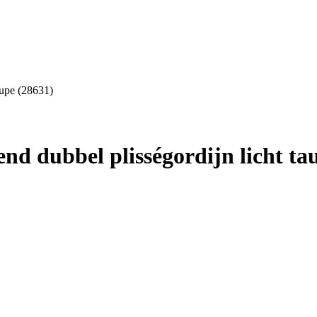
aupe (28631)
d dubbel plisségordijn licht ta