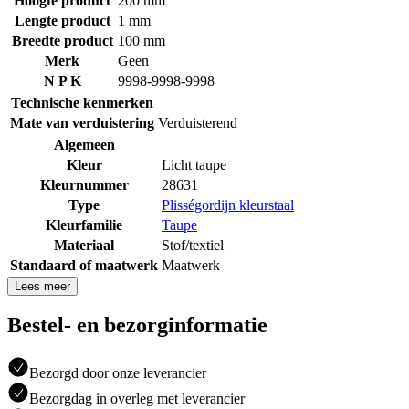
Hoogte product
200 mm
Lengte product
1 mm
Breedte product
100 mm
Merk
Geen
N P K
9998-9998-9998
Technische kenmerken
Mate van verduistering
Verduisterend
Algemeen
Kleur
Licht taupe
Kleurnummer
28631
Type
Plisségordijn kleurstaal
Kleurfamilie
Taupe
Materiaal
Stof/textiel
Standaard of maatwerk
Maatwerk
Lees meer
Bestel- en bezorginformatie
Bezorgd door onze leverancier
Bezorgdag in overleg met leverancier