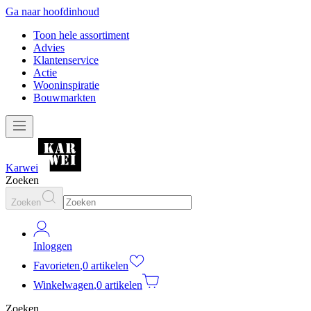
Ga naar hoofdinhoud
Toon hele assortiment
Advies
Klantenservice
Actie
Wooninspiratie
Bouwmarkten
Karwei
Zoeken
Zoeken
Inloggen
Favorieten
,
0 artikelen
Winkelwagen
,
0 artikelen
Zoeken