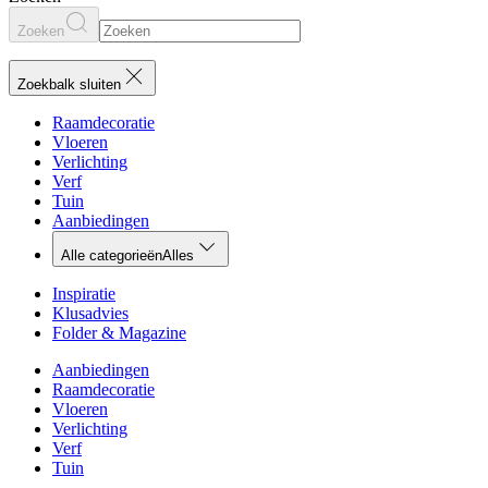
Zoeken
Zoekbalk sluiten
Raamdecoratie
Vloeren
Verlichting
Verf
Tuin
Aanbiedingen
Alle categorieën
Alles
Inspiratie
Klusadvies
Folder & Magazine
Aanbiedingen
Raamdecoratie
Vloeren
Verlichting
Verf
Tuin