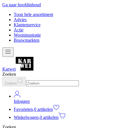
Ga naar hoofdinhoud
Toon hele assortiment
Advies
Klantenservice
Actie
Wooninspiratie
Bouwmarkten
Karwei
Zoeken
Zoeken
Inloggen
Favorieten
,
0 artikelen
Winkelwagen
,
0 artikelen
Zoeken