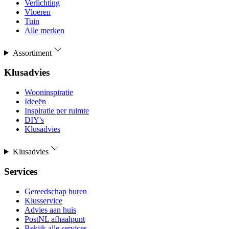
Verlichting
Vloeren
Tuin
Alle merken
Assortiment
Klusadvies
Wooninspiratie
Ideeën
Inspiratie per ruimte
DIY's
Klusadvies
Klusadvies
Services
Gereedschap huren
Klusservice
Advies aan huis
PostNL afhaalpunt
Bekijk alle services