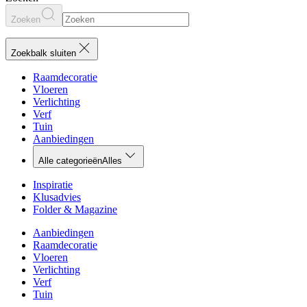
Zoeken
Zoekbalk sluiten
Raamdecoratie
Vloeren
Verlichting
Verf
Tuin
Aanbiedingen
Alle categorieën
Alles
Inspiratie
Klusadvies
Folder & Magazine
Aanbiedingen
Raamdecoratie
Vloeren
Verlichting
Verf
Tuin