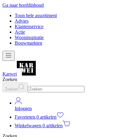
Ga naar hoofdinhoud
Toon hele assortiment
Advies
Klantenservice
Actie
Wooninspiratie
Bouwmarkten
Karwei
Zoeken
Zoeken
Inloggen
Favorieten
,
0 artikelen
Winkelwagen
,
0 artikelen
Zoeken