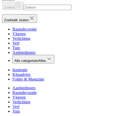
Zoeken
Zoekbalk sluiten
Raamdecoratie
Vloeren
Verlichting
Verf
Tuin
Aanbiedingen
Alle categorieën
Alles
Inspiratie
Klusadvies
Folder & Magazine
Aanbiedingen
Raamdecoratie
Vloeren
Verlichting
Verf
Tuin