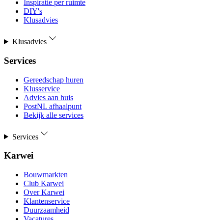
Inspiratie per ruimte
DIY's
Klusadvies
Klusadvies
Services
Gereedschap huren
Klusservice
Advies aan huis
PostNL afhaalpunt
Bekijk alle services
Services
Karwei
Bouwmarkten
Club Karwei
Over Karwei
Klantenservice
Duurzaamheid
Vacatures