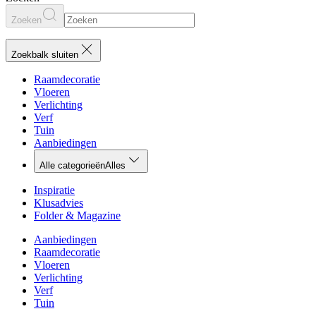
Zoeken
Zoekbalk sluiten
Raamdecoratie
Vloeren
Verlichting
Verf
Tuin
Aanbiedingen
Alle categorieën
Alles
Inspiratie
Klusadvies
Folder & Magazine
Aanbiedingen
Raamdecoratie
Vloeren
Verlichting
Verf
Tuin