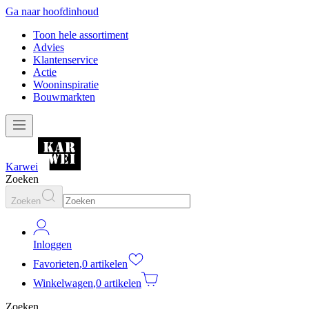
Ga naar hoofdinhoud
Toon hele assortiment
Advies
Klantenservice
Actie
Wooninspiratie
Bouwmarkten
Karwei
Zoeken
Zoeken
Inloggen
Favorieten
,
0 artikelen
Winkelwagen
,
0 artikelen
Zoeken