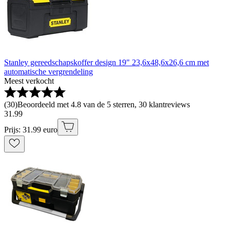
Stanley gereedschapskoffer design 19" 23,6x48,6x26,6 cm met
automatische vergrendeling
Meest verkocht
(
30
)
Beoordeeld met 4.8 van de 5 sterren, 30 klantreviews
31
.
99
Prijs: 31.99 euro