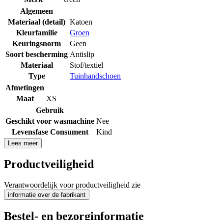
Algemeen
Materiaal (detail)
Katoen
Kleurfamilie
Groen
Keuringsnorm
Geen
Soort bescherming
Antislip
Materiaal
Stof/textiel
Type
Tuinhandschoen
Afmetingen
Maat
XS
Gebruik
Geschikt voor wasmachine
Nee
Levensfase Consument
Kind
Lees meer
Productveiligheid
Verantwoordelijk voor productveiligheid zie
informatie over de fabrikant
Bestel- en bezorginformatie