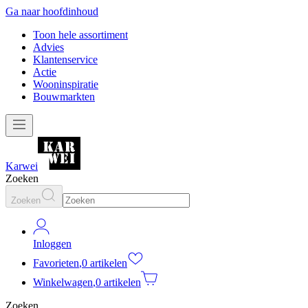
Ga naar hoofdinhoud
Toon hele assortiment
Advies
Klantenservice
Actie
Wooninspiratie
Bouwmarkten
Karwei
Zoeken
Zoeken
Inloggen
Favorieten
,
0 artikelen
Winkelwagen
,
0 artikelen
Zoeken