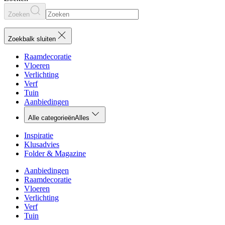
Zoeken
Zoekbalk sluiten
Raamdecoratie
Vloeren
Verlichting
Verf
Tuin
Aanbiedingen
Alle categorieën
Alles
Inspiratie
Klusadvies
Folder & Magazine
Aanbiedingen
Raamdecoratie
Vloeren
Verlichting
Verf
Tuin