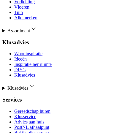
Verlichting
Vloeren
Tuin
Alle merken
Assortiment
Klusadvies
Wooninspiratie
Ideeën
Inspiratie per ruimte
DIY's
Klusadvies
Klusadvies
Services
Gereedschap huren
Klusservice
Advies aan huis
PostNL afhaalpunt
Bekijk alle services