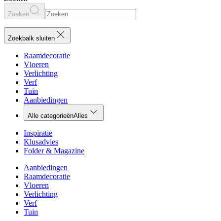
Zoeken
Zoekbalk sluiten
Raamdecoratie
Vloeren
Verlichting
Verf
Tuin
Aanbiedingen
Alle categorieën
Alles
Inspiratie
Klusadvies
Folder & Magazine
Aanbiedingen
Raamdecoratie
Vloeren
Verlichting
Verf
Tuin