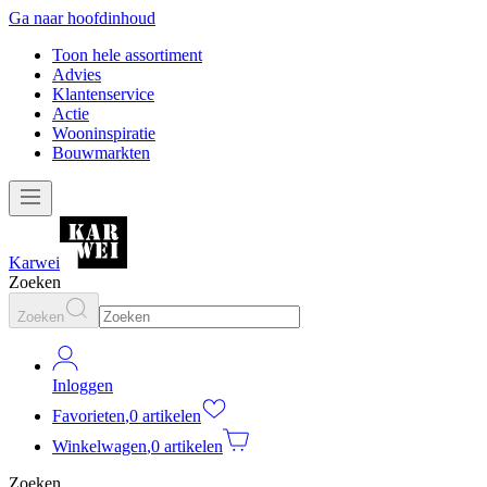
Ga naar hoofdinhoud
Toon hele assortiment
Advies
Klantenservice
Actie
Wooninspiratie
Bouwmarkten
Karwei
Zoeken
Zoeken
Inloggen
Favorieten
,
0 artikelen
Winkelwagen
,
0 artikelen
Zoeken