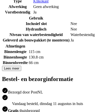
Type
Klikokast
Afwerking
Geen afwerking
Vorstbestendig
Ja
Gebruik
Inclusief slot
Nee
Hydraulisch
Nee
Niveau van waterbestendigheid
Waterbestendig
Geleverd als bouwpakket (te monteren)
Ja
Afmetingen
Binnenlengte
115 cm
Binnenhoogte
130.8 cm
Binnenbreedte
66 cm
Lees meer
Bestel- en bezorginformatie
Bezorgd door PostNL
Vandaag besteld, dinsdag 11 augustus in huis
Gratis
thuisbezorgd