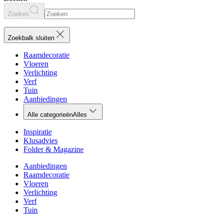
Zoeken
Zoekbalk sluiten
Raamdecoratie
Vloeren
Verlichting
Verf
Tuin
Aanbiedingen
Alle categorieën
Alles
Inspiratie
Klusadvies
Folder & Magazine
Aanbiedingen
Raamdecoratie
Vloeren
Verlichting
Verf
Tuin