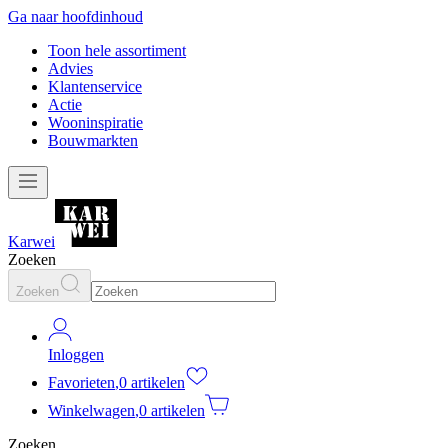
Ga naar hoofdinhoud
Toon hele assortiment
Advies
Klantenservice
Actie
Wooninspiratie
Bouwmarkten
Karwei
Zoeken
Zoeken
Inloggen
Favorieten
,
0 artikelen
Winkelwagen
,
0 artikelen
Zoeken