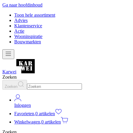
Ga naar hoofdinhoud
Toon hele assortiment
Advies
Klantenservice
Actie
Wooninspiratie
Bouwmarkten
Karwei
Zoeken
Zoeken
Inloggen
Favorieten
,
0 artikelen
Winkelwagen
,
0 artikelen
Zoeken