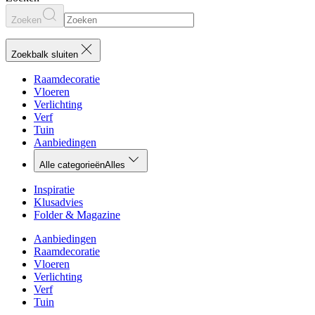
Zoeken
Zoekbalk sluiten
Raamdecoratie
Vloeren
Verlichting
Verf
Tuin
Aanbiedingen
Alle categorieën
Alles
Inspiratie
Klusadvies
Folder & Magazine
Aanbiedingen
Raamdecoratie
Vloeren
Verlichting
Verf
Tuin