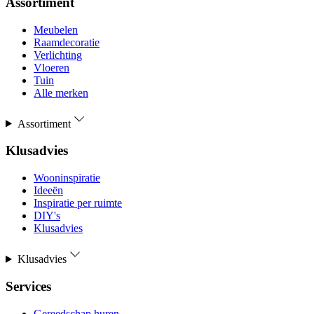
Assortiment
Meubelen
Raamdecoratie
Verlichting
Vloeren
Tuin
Alle merken
Assortiment
Klusadvies
Wooninspiratie
Ideeën
Inspiratie per ruimte
DIY's
Klusadvies
Klusadvies
Services
Gereedschap huren