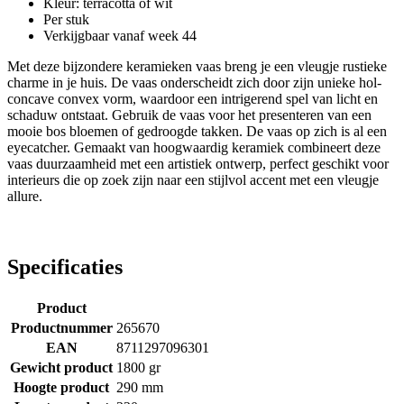
Kleur: terracotta of wit
Per stuk
Verkijgbaar vanaf week 44
Met deze bijzondere keramieken vaas breng je een vleugje rustieke
charme in je huis. De vaas onderscheidt zich door zijn unieke hol-
concave convex vorm, waardoor een intrigerend spel van licht en
schaduw ontstaat. Gebruik de vaas voor het presenteren van een
mooie bos bloemen of gedroogde takken. De vaas op zich is al een
eyecatcher. Gemaakt van hoogwaardig keramiek combineert deze
vaas duurzaamheid met een artistiek ontwerp, perfect geschikt voor
interieurs die op zoek zijn naar een stijlvol accent met een vleugje
allure.
Specificaties
Product
Productnummer
265670
EAN
8711297096301
Gewicht product
1800 gr
Hoogte product
290 mm