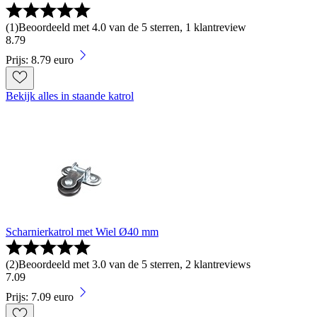
(
1
)
Beoordeeld met 4.0 van de 5 sterren, 1 klantreview
8
.
79
Prijs: 8.79 euro
Bekijk alles in staande katrol
Scharnierkatrol met Wiel Ø40 mm
(
2
)
Beoordeeld met 3.0 van de 5 sterren, 2 klantreviews
7
.
09
Prijs: 7.09 euro