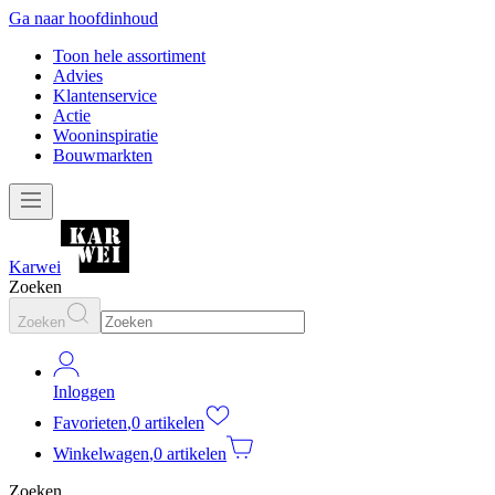
Ga naar hoofdinhoud
Toon hele assortiment
Advies
Klantenservice
Actie
Wooninspiratie
Bouwmarkten
Karwei
Zoeken
Zoeken
Inloggen
Favorieten
,
0 artikelen
Winkelwagen
,
0 artikelen
Zoeken