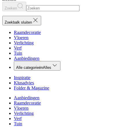
Zoeken
Zoekbalk sluiten
Raamdecoratie
Vloeren
Verlichting
Verf
Tuin
Aanbiedingen
Alle categorieën
Alles
Inspiratie
Klusadvies
Folder & Magazine
Aanbiedingen
Raamdecoratie
Vloeren
Verlichting
Verf
Tuin