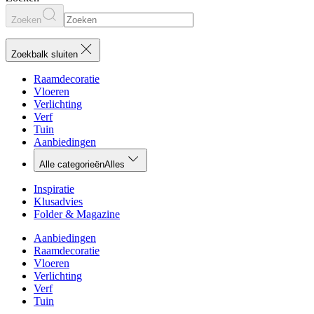
Zoeken
Zoekbalk sluiten
Raamdecoratie
Vloeren
Verlichting
Verf
Tuin
Aanbiedingen
Alle categorieën
Alles
Inspiratie
Klusadvies
Folder & Magazine
Aanbiedingen
Raamdecoratie
Vloeren
Verlichting
Verf
Tuin