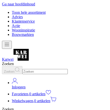
Ga naar hoofdinhoud
Toon hele assortiment
Advies
Klantenservice
Actie
Wooninspiratie
Bouwmarkten
Karwei
Zoeken
Zoeken
Inloggen
Favorieten
,
0 artikelen
Winkelwagen
,
0 artikelen
Zoeken