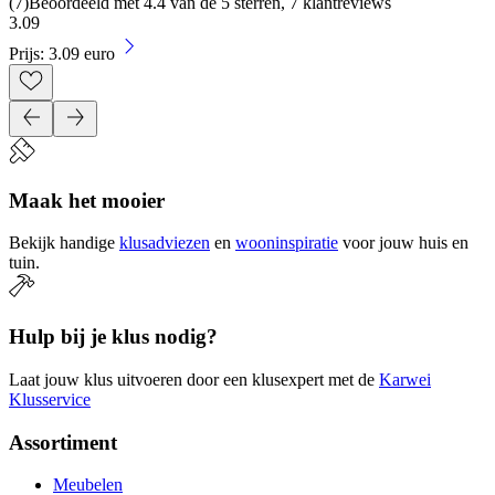
(
7
)
Beoordeeld met 4.4 van de 5 sterren, 7 klantreviews
3
.
09
Prijs: 3.09 euro
Maak het mooier
Bekijk handige
klusadviezen
en
wooninspiratie
voor jouw huis en
tuin.
Hulp bij je klus nodig?
Laat jouw klus uitvoeren door een klusexpert met de
Karwei
Klusservice
Assortiment
Meubelen