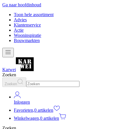
Ga naar hoofdinhoud
Toon hele assortiment
Advies
Klantenservice
Actie
Wooninspiratie
Bouwmarkten
Karwei
Zoeken
Zoeken
Inloggen
Favorieten
,
0 artikelen
Winkelwagen
,
0 artikelen
Zoeken