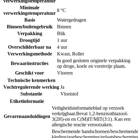
verwerkingstemperatuur
Minimale
8 °C
verwerkingstemperatuur
Basis
Watergedragen
Binnen/buitengebruik
Binnen
Verpakking
Blik
Droogtijd
1 uur
Overschilderbaar na
4 uur
Verwerkingsmethode
Kwast
,
Roller
In goed gesloten originele verpakking
Bewaarinstructies
op droge, koele en vorstvrije plaats.
Geschikt voor
Vloeren
Technische kenmerken
Vochtregulerende werking
Ja
Substantie
Vloeistof
Etiketinformatie
Veiligheidsinformatieblad op verzoek
verkrijgbaar.
Bevat 1,2-benzisothiazool-
Gevarenaanduidingen
3(2H)-on en C(M)IT/MIT(3:1). Kan een
allergische reactie veroorzaken.
Beschermende handschoenen/beschermend
kleding/oogbescherming/gelaatsbeschermin