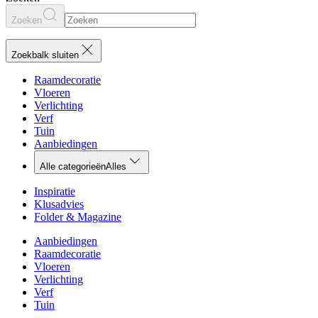
Zoeken
Zoekbalk sluiten
Raamdecoratie
Vloeren
Verlichting
Verf
Tuin
Aanbiedingen
Alle categorieën
Alles
Inspiratie
Klusadvies
Folder & Magazine
Aanbiedingen
Raamdecoratie
Vloeren
Verlichting
Verf
Tuin