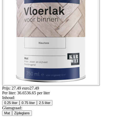
Prijs: 27.49 euro
27
.
49
Per
liter
:
36.65
36.65
per
liter
Inhoud
:
0.25 liter
0.75 liter
2.5 liter
Glansgraad
:
Mat
Zijdeglans