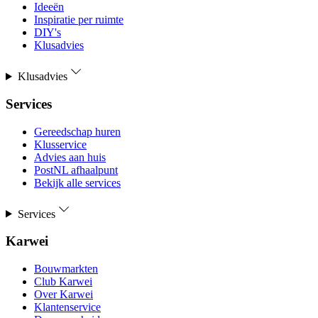
Ideeën
Inspiratie per ruimte
DIY's
Klusadvies
Klusadvies
Services
Gereedschap huren
Klusservice
Advies aan huis
PostNL afhaalpunt
Bekijk alle services
Services
Karwei
Bouwmarkten
Club Karwei
Over Karwei
Klantenservice