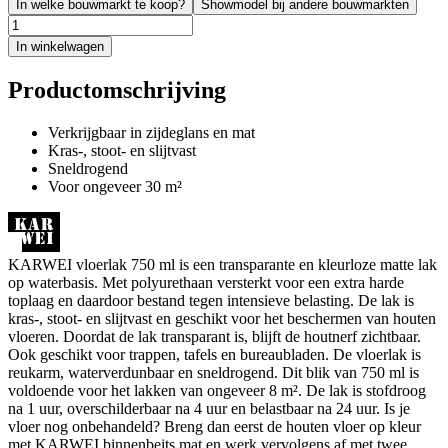
In welke bouwmarkt te koop?
Showmodel bij andere bouwmarkten
In winkelwagen
Productomschrijving
Verkrijgbaar in zijdeglans en mat
Kras-, stoot- en slijtvast
Sneldrogend
Voor ongeveer 30 m²
KARWEI vloerlak 750 ml is een transparante en kleurloze matte lak
op waterbasis. Met polyurethaan versterkt voor een extra harde
toplaag en daardoor bestand tegen intensieve belasting. De lak is
kras-, stoot- en slijtvast en geschikt voor het beschermen van houten
vloeren. Doordat de lak transparant is, blijft de houtnerf zichtbaar.
Ook geschikt voor trappen, tafels en bureaubladen. De vloerlak is
reukarm, waterverdunbaar en sneldrogend. Dit blik van 750 ml is
voldoende voor het lakken van ongeveer 8 m². De lak is stofdroog
na 1 uur, overschilderbaar na 4 uur en belastbaar na 24 uur. Is je
vloer nog onbehandeld? Breng dan eerst de houten vloer op kleur
met KARWEI binnenbeits mat en werk vervolgens af met twee