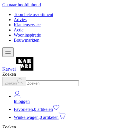
Ga naar hoofdinhoud
Toon hele assortiment
Advies
Klantenservice
Actie
Wooninspiratie
Bouwmarkten
Karwei
Zoeken
Zoeken
Inloggen
Favorieten
,
0 artikelen
Winkelwagen
,
0 artikelen
Zoeken