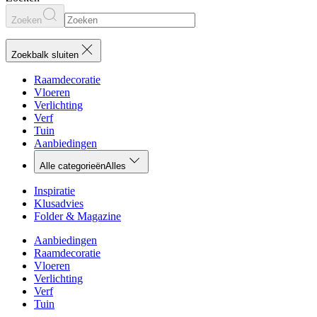
Zoeken
Zoekbalk sluiten
Raamdecoratie
Vloeren
Verlichting
Verf
Tuin
Aanbiedingen
Alle categorieën
Alles
Inspiratie
Klusadvies
Folder & Magazine
Aanbiedingen
Raamdecoratie
Vloeren
Verlichting
Verf
Tuin