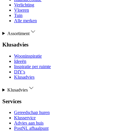
Verlichting
Vloeren
Tuin
Alle merken
Assortiment
Klusadvies
Wooninspiratie
Ideeën
Inspiratie per ruimte
DIY's
Klusadvies
Klusadvies
Services
Gereedschap huren
Klusservice
Advies aan huis
PostNL afhaalpunt