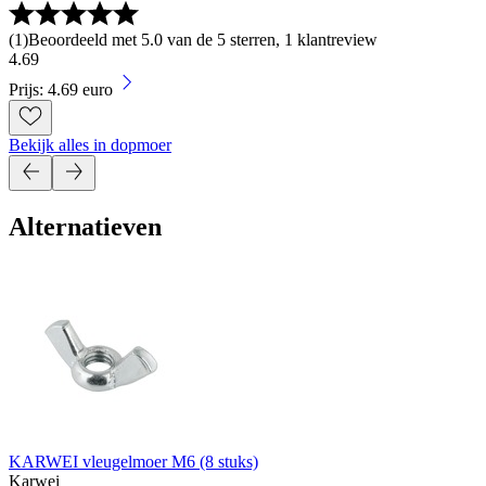
(
1
)
Beoordeeld met 5.0 van de 5 sterren, 1 klantreview
4
.
69
Prijs: 4.69 euro
Bekijk alles in dopmoer
Alternatieven
KARWEI vleugelmoer M6 (8 stuks)
Karwei