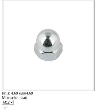
Prijs: 4.69 euro
4
.
69
Metrische maat
: