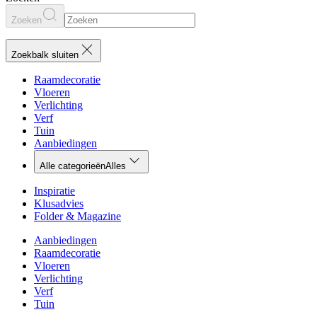
Zoeken
Zoekbalk sluiten
Raamdecoratie
Vloeren
Verlichting
Verf
Tuin
Aanbiedingen
Alle categorieën
Alles
Inspiratie
Klusadvies
Folder & Magazine
Aanbiedingen
Raamdecoratie
Vloeren
Verlichting
Verf
Tuin