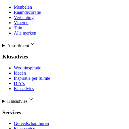
Meubelen
Raamdecoratie
Verlichting
Vloeren
Tuin
Alle merken
Assortiment
Klusadvies
Wooninspiratie
Ideeën
Inspiratie per ruimte
DIY's
Klusadvies
Klusadvies
Services
Gereedschap huren
Klusservice