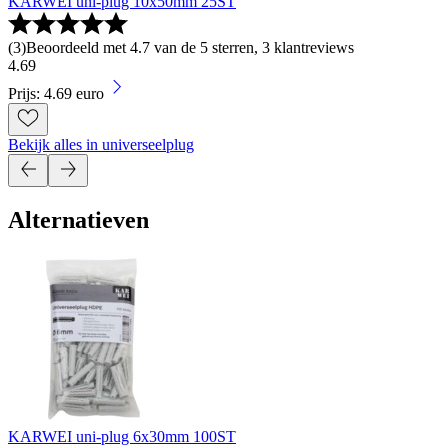
KARWEI uni-plug 10x50mm 25ST
(
3
)
Beoordeeld met 4.7 van de 5 sterren, 3 klantreviews
4
.
69
Prijs: 4.69 euro
Bekijk alles in universeelplug
Alternatieven
KARWEI uni-plug 6x30mm 100ST