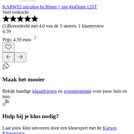
KARWEI uni-plug 6x30mm + uni 4x45mm 12ST
Veel verkocht
(
1
)
Beoordeeld met 4.0 van de 5 sterren, 1 klantreview
4
.
59
Prijs: 4.59 euro
Maak het mooier
Bekijk handige
klusadviezen
en
wooninspiratie
voor jouw huis en
tuin.
Hulp bij je klus nodig?
Laat jouw klus uitvoeren door een klusexpert met de
Karwei
Klusservice