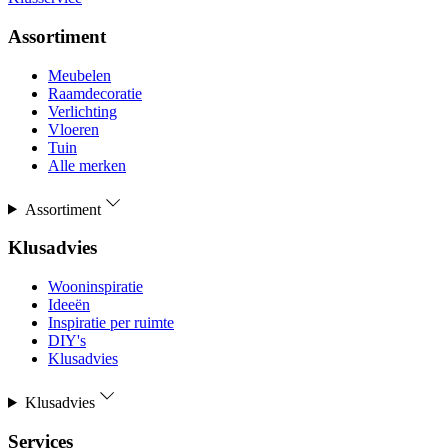
Assortiment
Meubelen
Raamdecoratie
Verlichting
Vloeren
Tuin
Alle merken
Assortiment
Klusadvies
Wooninspiratie
Ideeën
Inspiratie per ruimte
DIY's
Klusadvies
Klusadvies
Services