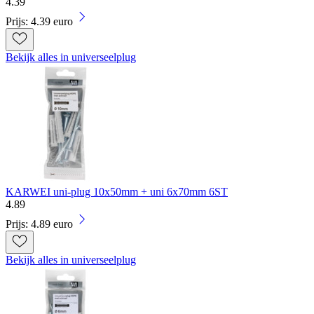
4
.
39
Prijs: 4.39 euro
Bekijk alles in universeelplug
KARWEI uni-plug 10x50mm + uni 6x70mm 6ST
4
.
89
Prijs: 4.89 euro
Bekijk alles in universeelplug