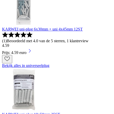
KARWEI uni-plug 6x30mm + uni 4x45mm 12ST
(
1
)
Beoordeeld met 4.0 van de 5 sterren, 1 klantreview
4
.
59
Prijs: 4.59 euro
Bekijk alles in universeelplug