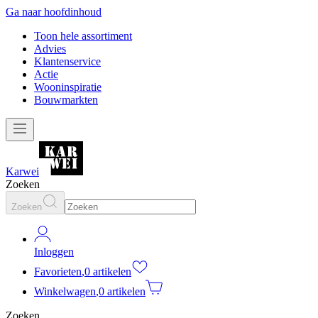
Ga naar hoofdinhoud
Toon hele assortiment
Advies
Klantenservice
Actie
Wooninspiratie
Bouwmarkten
Karwei
Zoeken
Zoeken
Inloggen
Favorieten
,
0 artikelen
Winkelwagen
,
0 artikelen
Zoeken