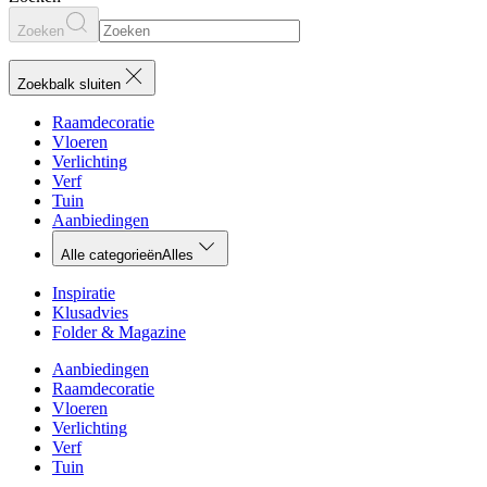
Zoeken
Zoekbalk sluiten
Raamdecoratie
Vloeren
Verlichting
Verf
Tuin
Aanbiedingen
Alle categorieën
Alles
Inspiratie
Klusadvies
Folder & Magazine
Aanbiedingen
Raamdecoratie
Vloeren
Verlichting
Verf
Tuin