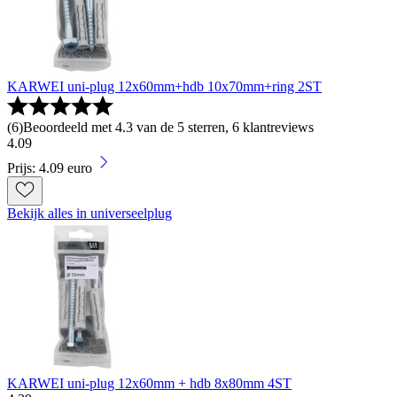
KARWEI uni-plug 12x60mm+hdb 10x70mm+ring 2ST
(
6
)
Beoordeeld met 4.3 van de 5 sterren, 6 klantreviews
4
.
09
Prijs: 4.09 euro
Bekijk alles in universeelplug
KARWEI uni-plug 12x60mm + hdb 8x80mm 4ST