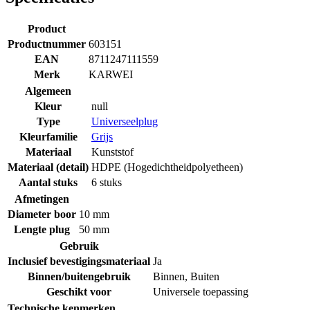
Product
Productnummer
603151
EAN
8711247111559
Merk
KARWEI
Algemeen
Kleur
null
Type
Universeelplug
Kleurfamilie
Grijs
Materiaal
Kunststof
Materiaal (detail)
HDPE (Hogedichtheidpolyetheen)
Aantal stuks
6 stuks
Afmetingen
Diameter boor
10 mm
Lengte plug
50 mm
Gebruik
Inclusief bevestigingsmateriaal
Ja
Binnen/buitengebruik
Binnen
,
Buiten
Geschikt voor
Universele toepassing
Technische kenmerken