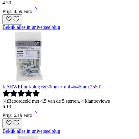
4
.
59
Prijs: 4.59 euro
Bekijk alles in universeelplug
KARWEI uni-plug 6x30mm + uni 4x45mm 25ST
(
4
)
Beoordeeld met 4.5 van de 5 sterren, 4 klantreviews
6
.
19
Prijs: 6.19 euro
Bekijk alles in universeelplug