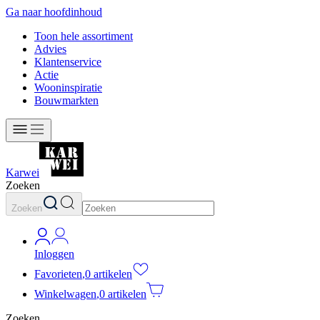
Ga naar hoofdinhoud
Toon hele assortiment
Advies
Klantenservice
Actie
Wooninspiratie
Bouwmarkten
Karwei
Zoeken
Zoeken
Inloggen
Favorieten
,
0 artikelen
Winkelwagen
,
0 artikelen
Zoeken