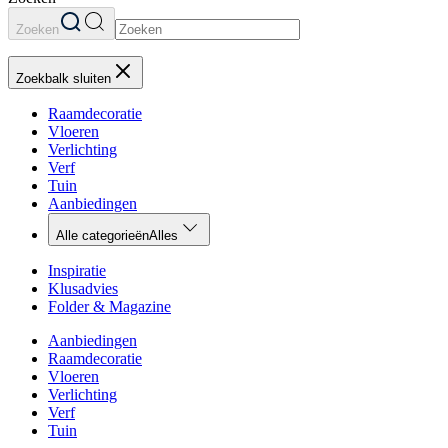
Zoeken
Zoekbalk sluiten
Raamdecoratie
Vloeren
Verlichting
Verf
Tuin
Aanbiedingen
Alle categorieën
Alles
Inspiratie
Klusadvies
Folder & Magazine
Aanbiedingen
Raamdecoratie
Vloeren
Verlichting
Verf
Tuin