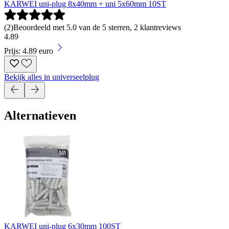
KARWEI uni-plug 8x40mm + uni 5x60mm 10ST
(
2
)
Beoordeeld met 5.0 van de 5 sterren, 2 klantreviews
4
.
89
Prijs: 4.89 euro
Bekijk alles in universeelplug
Alternatieven
KARWEI uni-plug 6x30mm 100ST