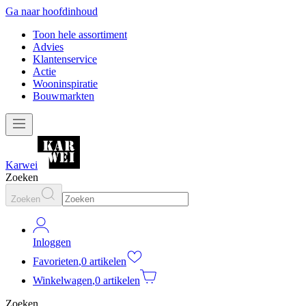
Ga naar hoofdinhoud
Toon hele assortiment
Advies
Klantenservice
Actie
Wooninspiratie
Bouwmarkten
Karwei
Zoeken
Zoeken
Inloggen
Favorieten
,
0 artikelen
Winkelwagen
,
0 artikelen
Zoeken