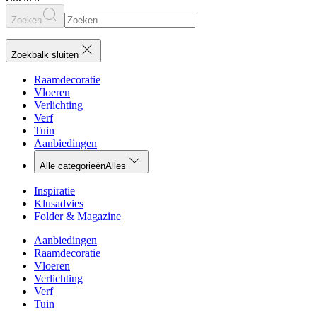
Zoeken
Zoekbalk sluiten
Raamdecoratie
Vloeren
Verlichting
Verf
Tuin
Aanbiedingen
Alle categorieën
Alles
Inspiratie
Klusadvies
Folder & Magazine
Aanbiedingen
Raamdecoratie
Vloeren
Verlichting
Verf
Tuin