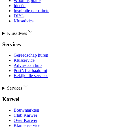
Wooninspiratie
Ideeën
Inspiratie per ruimte
DIY's
Klusadvies
Klusadvies
Services
Gereedschap huren
Klusservice
Advies aan huis
PostNL afhaalpunt
Bekijk alle services
Services
Karwei
Bouwmarkten
Club Karwei
Over Karwei
Klantenservice