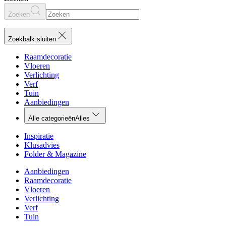
Zoeken
Zoekbalk sluiten
Raamdecoratie
Vloeren
Verlichting
Verf
Tuin
Aanbiedingen
Alle categorieën
Alles
Inspiratie
Klusadvies
Folder & Magazine
Aanbiedingen
Raamdecoratie
Vloeren
Verlichting
Verf
Tuin