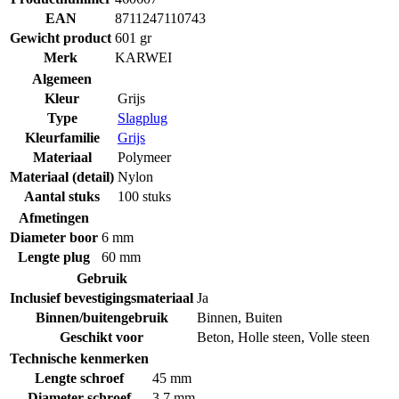
EAN
8711247110743
Gewicht product
601 gr
Merk
KARWEI
Algemeen
Kleur
Grijs
Type
Slagplug
Kleurfamilie
Grijs
Materiaal
Polymeer
Materiaal (detail)
Nylon
Aantal stuks
100 stuks
Afmetingen
Diameter boor
6 mm
Lengte plug
60 mm
Gebruik
Inclusief bevestigingsmateriaal
Ja
Binnen/buitengebruik
Binnen
,
Buiten
Geschikt voor
Beton
,
Holle steen
,
Volle steen
Technische kenmerken
Lengte schroef
45 mm
Diameter schroef
3.7 mm