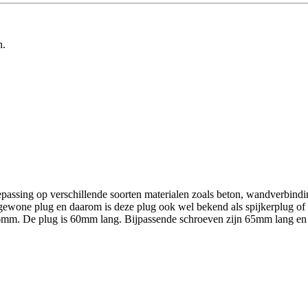
n.
sing op verschillende soorten materialen zoals beton, wandverbindin
 gewone plug en daarom is deze plug ook wel bekend als spijkerplug of n
n 6mm. De plug is 60mm lang. Bijpassende schroeven zijn 65mm lang e