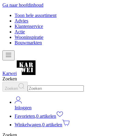
Ga naar hoofdinhoud
Toon hele assortiment
Advies
Klantenservice
Actie
Wooninspiratie
Bouwmarkten
Karwei
Zoeken
Zoeken
Inloggen
Favorieten
,
0 artikelen
Winkelwagen
,
0 artikelen
Zoeken