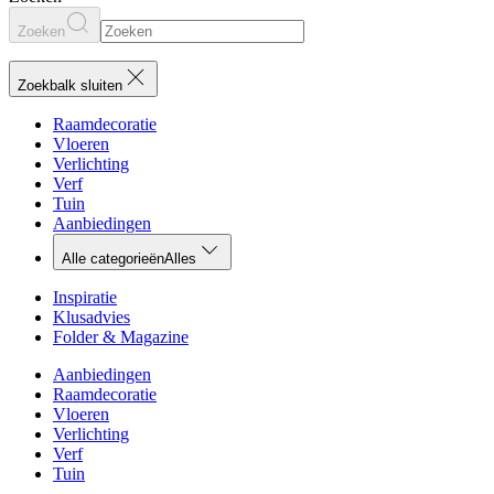
Zoeken
Zoekbalk sluiten
Raamdecoratie
Vloeren
Verlichting
Verf
Tuin
Aanbiedingen
Alle categorieën
Alles
Inspiratie
Klusadvies
Folder & Magazine
Aanbiedingen
Raamdecoratie
Vloeren
Verlichting
Verf
Tuin