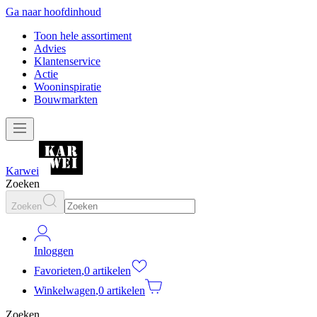
Ga naar hoofdinhoud
Toon hele assortiment
Advies
Klantenservice
Actie
Wooninspiratie
Bouwmarkten
Karwei
Zoeken
Zoeken
Inloggen
Favorieten
,
0 artikelen
Winkelwagen
,
0 artikelen
Zoeken