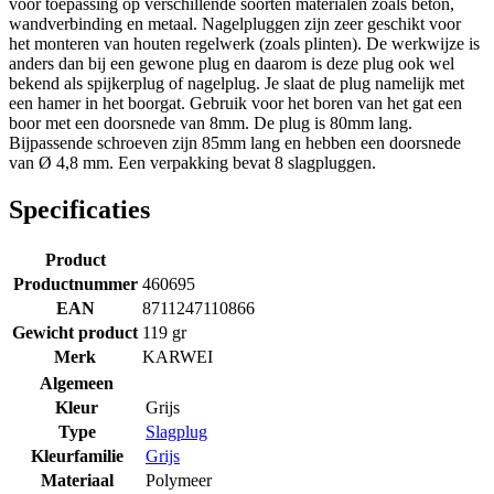
voor toepassing op verschillende soorten materialen zoals beton,
wandverbinding en metaal. Nagelpluggen zijn zeer geschikt voor
het monteren van houten regelwerk (zoals plinten). De werkwijze is
anders dan bij een gewone plug en daarom is deze plug ook wel
bekend als spijkerplug of nagelplug. Je slaat de plug namelijk met
een hamer in het boorgat. Gebruik voor het boren van het gat een
boor met een doorsnede van 8mm. De plug is 80mm lang.
Bijpassende schroeven zijn 85mm lang en hebben een doorsnede
van Ø 4,8 mm. Een verpakking bevat 8 slagpluggen.
Specificaties
Product
Productnummer
460695
EAN
8711247110866
Gewicht product
119 gr
Merk
KARWEI
Algemeen
Kleur
Grijs
Type
Slagplug
Kleurfamilie
Grijs
Materiaal
Polymeer