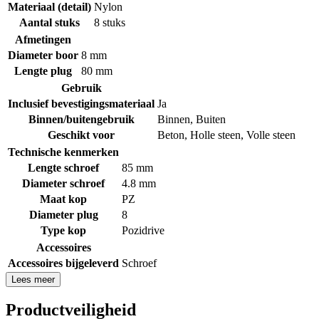
Materiaal (detail)
Nylon
Aantal stuks
8 stuks
Afmetingen
Diameter boor
8 mm
Lengte plug
80 mm
Gebruik
Inclusief bevestigingsmateriaal
Ja
Binnen/buitengebruik
Binnen
,
Buiten
Geschikt voor
Beton
,
Holle steen
,
Volle steen
Technische kenmerken
Lengte schroef
85 mm
Diameter schroef
4.8 mm
Maat kop
PZ
Diameter plug
8
Type kop
Pozidrive
Accessoires
Accessoires bijgeleverd
Schroef
Lees meer
Productveiligheid