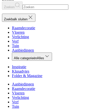
Zoeken
Zoekbalk sluiten
Raamdecoratie
Vloeren
Verlichting
Verf
Tuin
Aanbiedingen
Alle categorieën
Alles
Inspiratie
Klusadvies
Folder & Magazine
Aanbiedingen
Raamdecoratie
Vloeren
Verlichting
Verf
Tuin