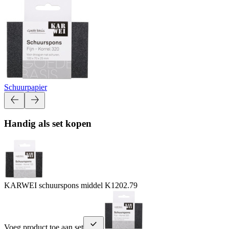
Schuurpapier
Handig als set kopen
KARWEI schuurspons middel K120
2.79
Voeg product toe aan set