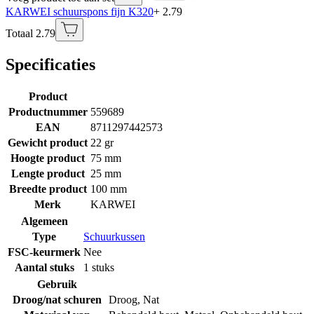
KARWEI schuurspons fijn K320
+ 2.79
Totaal 2.79
Specificaties
Product
Productnummer
559689
EAN
8711297442573
Gewicht product
22 gr
Hoogte product
75 mm
Lengte product
25 mm
Breedte product
100 mm
Merk
KARWEI
Algemeen
Type
Schuurkussen
FSC-keurmerk
Nee
Aantal stuks
1 stuks
Gebruik
Droog/nat schuren
Droog
,
Nat