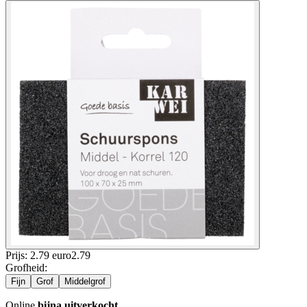
Prijs: 2.79 euro
2
.
79
Grofheid
:
Fijn
Grof
Middelgrof
Online
bijna uitverkocht