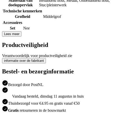
Materiaal van
Behandeld hout
,
Metaal
,
Onbehandeld hout
,
doeloppervlak
Stuc/pleisterwerk
Technische kenmerken
Grofheid
Middelgrof
Accessoires
Set
Nee
Lees meer
Productveiligheid
Verantwoordelijk voor productveiligheid zie
informatie over de fabrikant
Bestel- en bezorginformatie
Bezorgd door PostNL
Vandaag besteld, dinsdag 11 augustus in huis
Thuisbezorgd voor €4.95 en gratis vanaf €50
Gratis
retourneren in de bouwmarkt