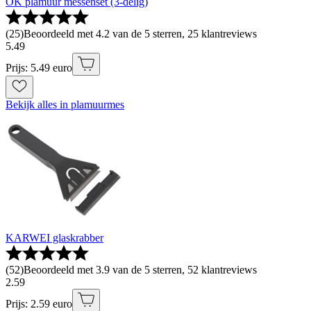
OK plamuur messenset (3-delig)
(
25
)
Beoordeeld met 4.2 van de 5 sterren, 25 klantreviews
5
.
49
Prijs: 5.49 euro
Bekijk alles in plamuurmes
KARWEI glaskrabber
(
52
)
Beoordeeld met 3.9 van de 5 sterren, 52 klantreviews
2
.
59
Prijs: 2.59 euro