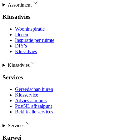
Assortiment
Klusadvies
Wooninspiratie
Ideeën
Inspiratie per ruimte
DIY's
Klusadvies
Klusadvies
Services
Gereedschap huren
Klusservice
Advies aan huis
PostNL afhaalpunt
Bekijk alle services
Services
Karwei