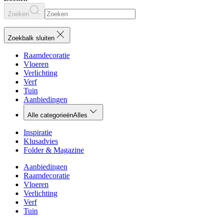
Zoeken
Zoekbalk sluiten
Raamdecoratie
Vloeren
Verlichting
Verf
Tuin
Aanbiedingen
Alle categorieën
Alles
Inspiratie
Klusadvies
Folder & Magazine
Aanbiedingen
Raamdecoratie
Vloeren
Verlichting
Verf
Tuin