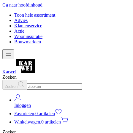
Ga naar hoofdinhoud
Toon hele assortiment
Advies
Klantenservice
Actie
Wooninspiratie
Bouwmarkten
Karwei
Zoeken
Zoeken
Inloggen
Favorieten
,
0 artikelen
Winkelwagen
,
0 artikelen
Zoeken