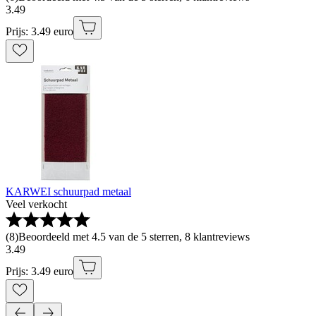
3
.
49
Prijs: 3.49 euro
KARWEI schuurpad metaal
Veel verkocht
(
8
)
Beoordeeld met 4.5 van de 5 sterren, 8 klantreviews
3
.
49
Prijs: 3.49 euro