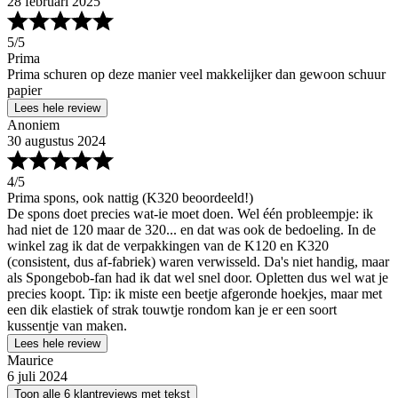
28 februari 2025
5
/5
Prima
Prima schuren op deze manier veel makkelijker dan gewoon schuur
papier
Lees hele review
Anoniem
30 augustus 2024
4
/5
Prima spons, ook nattig (K320 beoordeeld!)
De spons doet precies wat-ie moet doen. Wel één probleempje: ik
had niet de 120 maar de 320... en dat was ook de bedoeling. In de
winkel zag ik dat de verpakkingen van de K120 en K320
(consistent, dus af-fabriek) waren verwisseld. Da's niet handig, maar
als Spongebob-fan had ik dat wel snel door. Opletten dus wel wat je
precies koopt. Tip: ik miste een beetje afgeronde hoekjes, maar met
een dik elastiek of strak touwtje rondom kan je er een soort
kussentje van maken.
Lees hele review
Maurice
6 juli 2024
Toon alle 6 klantreviews met tekst