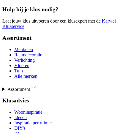
Hulp bij je klus nodig?
Laat jouw klus uitvoeren door een klusexpert met de
Karwei
Klusservice
Assortiment
Meubelen
Raamdecoratie
Verlichting
Vloeren
Tuin
Alle merken
Assortiment
Klusadvies
Wooninspiratie
Ideeën
Inspiratie per ruimte
DIY's