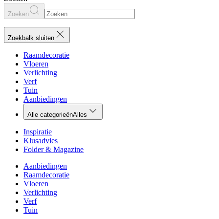
Zoeken
Zoekbalk sluiten
Raamdecoratie
Vloeren
Verlichting
Verf
Tuin
Aanbiedingen
Alle categorieën
Alles
Inspiratie
Klusadvies
Folder & Magazine
Aanbiedingen
Raamdecoratie
Vloeren
Verlichting
Verf
Tuin