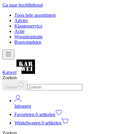
Ga naar hoofdinhoud
Toon hele assortiment
Advies
Klantenservice
Actie
Wooninspiratie
Bouwmarkten
Karwei
Zoeken
Zoeken
Inloggen
Favorieten
,
0 artikelen
Winkelwagen
,
0 artikelen
Zoeken