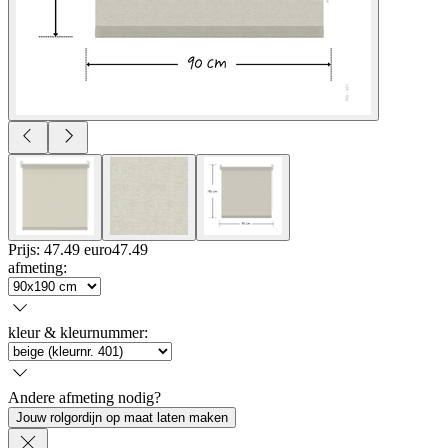
Prijs: 47.49 euro
47
.
49
afmeting
:
kleur & kleurnummer
:
Andere afmeting nodig?
Jouw rolgordijn op maat laten maken