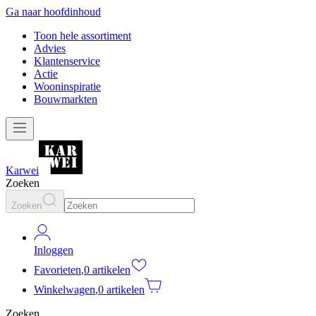
Ga naar hoofdinhoud
Toon hele assortiment
Advies
Klantenservice
Actie
Wooninspiratie
Bouwmarkten
Karwei
Zoeken
Zoeken
Inloggen
Favorieten
,
0 artikelen
Winkelwagen
,
0 artikelen
Zoeken