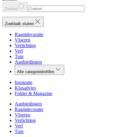
Zoeken
Zoekbalk sluiten
Raamdecoratie
Vloeren
Verlichting
Verf
Tuin
Aanbiedingen
Alle categorieën
Alles
Inspiratie
Klusadvies
Folder & Magazine
Aanbiedingen
Raamdecoratie
Vloeren
Verlichting
Verf
Tuin