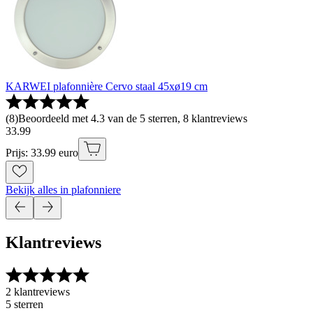
KARWEI plafonnière Cervo staal 45xø19 cm
(
8
)
Beoordeeld met 4.3 van de 5 sterren, 8 klantreviews
33
.
99
Prijs: 33.99 euro
Bekijk alles in plafonniere
Klantreviews
2 klantreviews
5 sterren