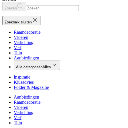
Zoeken
Zoekbalk sluiten
Raamdecoratie
Vloeren
Verlichting
Verf
Tuin
Aanbiedingen
Alle categorieën
Alles
Inspiratie
Klusadvies
Folder & Magazine
Aanbiedingen
Raamdecoratie
Vloeren
Verlichting
Verf
Tuin