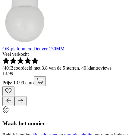
OK plafonnière Denver 150MM
Veel verkocht
(
40
)
Beoordeeld met 3.8 van de 5 sterren, 40 klantreviews
13
.
99
Prijs: 13.99 euro
Maak het mooier
Bekijk handige
klusadviezen
en
wooninspiratie
voor jouw huis en