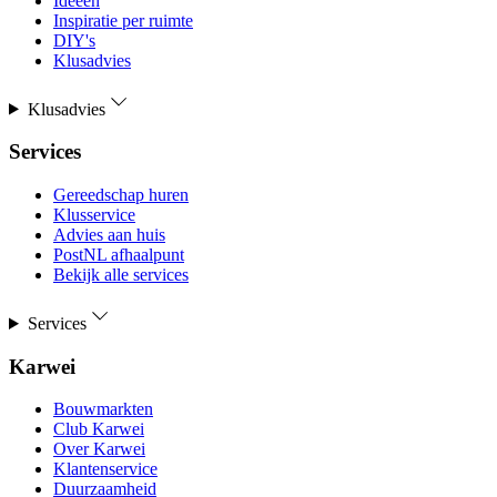
Ideeën
Inspiratie per ruimte
DIY's
Klusadvies
Klusadvies
Services
Gereedschap huren
Klusservice
Advies aan huis
PostNL afhaalpunt
Bekijk alle services
Services
Karwei
Bouwmarkten
Club Karwei
Over Karwei
Klantenservice
Duurzaamheid