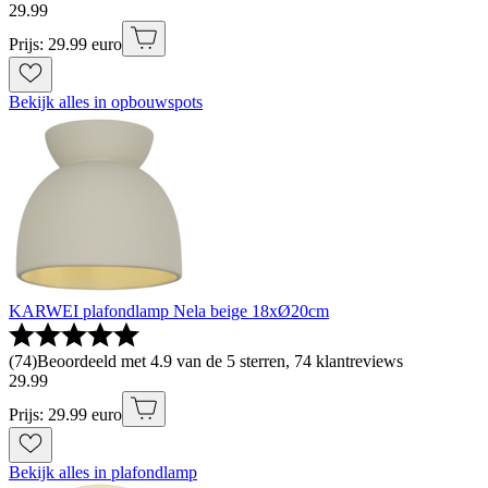
29
.
99
Prijs: 29.99 euro
Bekijk alles in opbouwspots
KARWEI plafondlamp Nela beige 18xØ20cm
(
74
)
Beoordeeld met 4.9 van de 5 sterren, 74 klantreviews
29
.
99
Prijs: 29.99 euro
Bekijk alles in plafondlamp