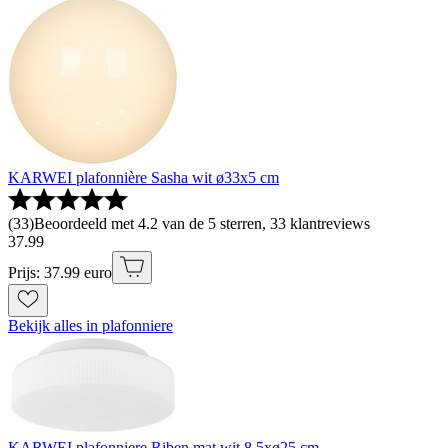
KARWEI plafonnière Sasha wit ø33x5 cm
(
33
)
Beoordeeld met 4.2 van de 5 sterren, 33 klantreviews
37
.
99
Prijs: 37.99 euro
Bekijk alles in plafonniere
KARWEI plafonniere Riben mat wit 8,5xø25 cm