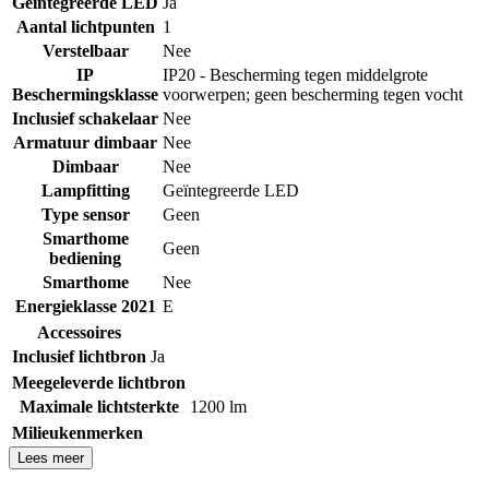
Geïntegreerde LED
Ja
Aantal lichtpunten
1
Verstelbaar
Nee
IP
IP20 - Bescherming tegen middelgrote
Beschermingsklasse
voorwerpen; geen bescherming tegen vocht
Inclusief schakelaar
Nee
Armatuur dimbaar
Nee
Dimbaar
Nee
Lampfitting
Geïntegreerde LED
Type sensor
Geen
Smarthome
Geen
bediening
Smarthome
Nee
Energieklasse 2021
E
Accessoires
Inclusief lichtbron
Ja
Meegeleverde lichtbron
Maximale lichtsterkte
1200 lm
Milieukenmerken
Lees meer