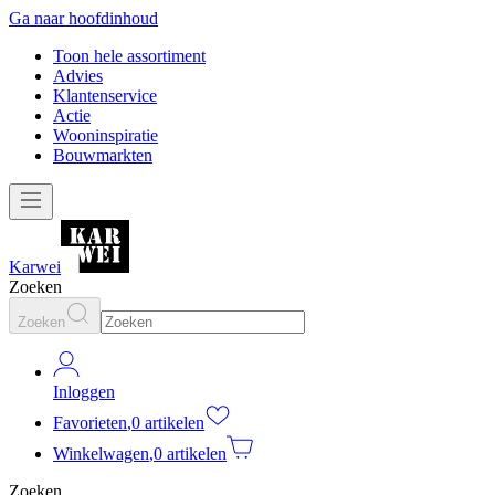
Ga naar hoofdinhoud
Toon hele assortiment
Advies
Klantenservice
Actie
Wooninspiratie
Bouwmarkten
Karwei
Zoeken
Zoeken
Inloggen
Favorieten
,
0 artikelen
Winkelwagen
,
0 artikelen
Zoeken