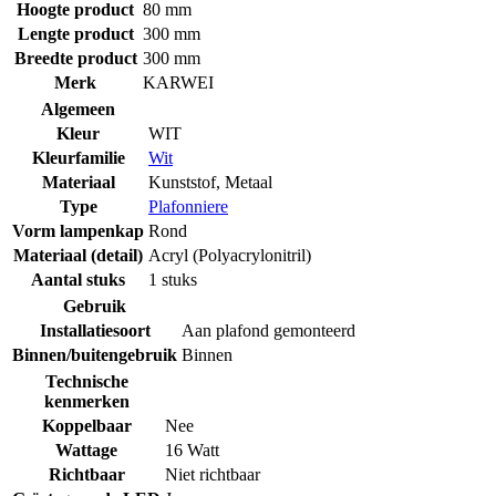
Hoogte product
80 mm
Lengte product
300 mm
Breedte product
300 mm
Merk
KARWEI
Algemeen
Kleur
WIT
Kleurfamilie
Wit
Materiaal
Kunststof
,
Metaal
Type
Plafonniere
Vorm lampenkap
Rond
Materiaal (detail)
Acryl (Polyacrylonitril)
Aantal stuks
1 stuks
Gebruik
Installatiesoort
Aan plafond gemonteerd
Binnen/buitengebruik
Binnen
Technische
kenmerken
Koppelbaar
Nee
Wattage
16 Watt
Richtbaar
Niet richtbaar