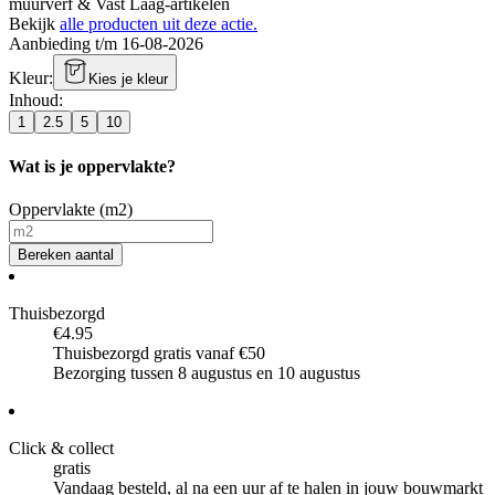
muurverf & Vast Laag-artikelen
Bekijk
alle producten uit deze actie.
Aanbieding t/m 16-08-2026
Kleur
:
Kies je kleur
Inhoud
:
1
2.5
5
10
Wat is je oppervlakte?
Oppervlakte (m2)
Bereken aantal
Thuisbezorgd
€4.95
Thuisbezorgd gratis vanaf €50
Bezorging tussen 8 augustus en 10 augustus
Click & collect
gratis
Vandaag besteld, al na een uur af te halen in jouw bouwmarkt