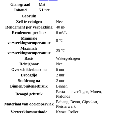
Glansgraad
Mat
Inhoud
5 Liter
Gebruik
Zelf te reinigen
Nee
Rendement per verpakking
40 m²
Rendement per liter
8 m²/L
Minimale
8 °C
verwerkingstemperatuur
Maximale
25 °C
verwerkingstemperatuur
Basis
Watergedragen
Reinigbaar
Nee
Overschilderbaar na
6 uur
Droogtijd
2 uur
Stofdroog na
2 uur
Binnen/buitengebruik
Binnen
Bestaande verflagen
,
Muren
,
Beoogd gebruik
Plafonds
Behang
,
Beton
,
Gipsplaat
,
Materiaal van doeloppervlak
Pleisterwerk
Verwerkingsmethode
Kwast
,
Roller