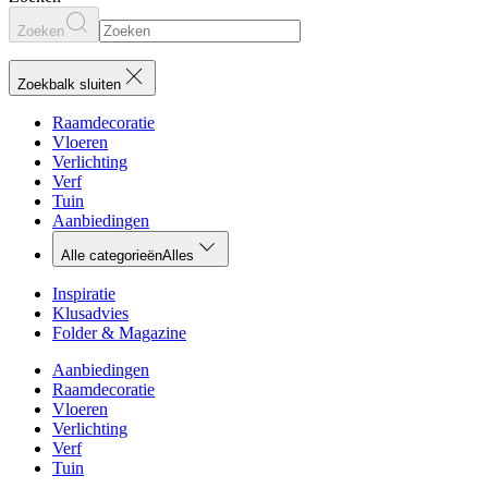
Zoeken
Zoekbalk sluiten
Raamdecoratie
Vloeren
Verlichting
Verf
Tuin
Aanbiedingen
Alle categorieën
Alles
Inspiratie
Klusadvies
Folder & Magazine
Aanbiedingen
Raamdecoratie
Vloeren
Verlichting
Verf
Tuin