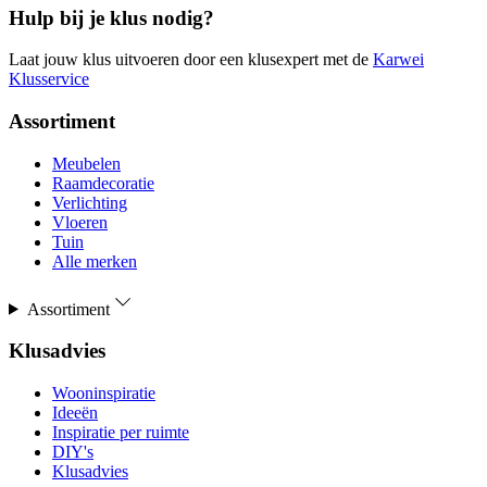
Hulp bij je klus nodig?
Laat jouw klus uitvoeren door een klusexpert met de
Karwei
Klusservice
Assortiment
Meubelen
Raamdecoratie
Verlichting
Vloeren
Tuin
Alle merken
Assortiment
Klusadvies
Wooninspiratie
Ideeën
Inspiratie per ruimte
DIY's
Klusadvies