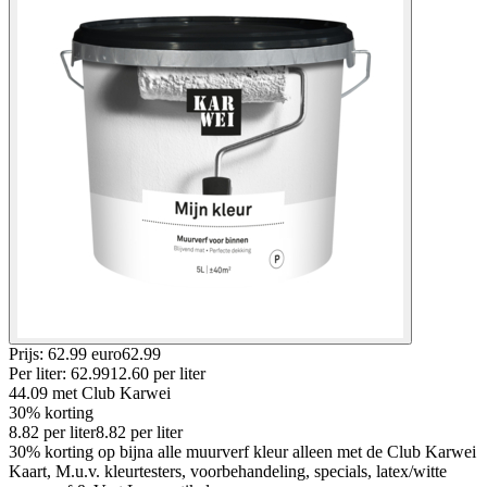
Prijs: 62.99 euro
62
.
99
Per
liter
:
62.99
12.60
per
liter
44.09
met Club Karwei
30% korting
8.82
per
liter
8.82
per
liter
30% korting op bijna alle muurverf kleur alleen met de Club Karwei
Kaart, M.u.v. kleurtesters, voorbehandeling, specials, latex/witte