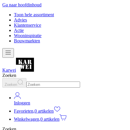
Ga naar hoofdinhoud
Toon hele assortiment
Advies
Klantenservice
Actie
Wooninspiratie
Bouwmarkten
Karwei
Zoeken
Zoeken
Inloggen
Favorieten
,
0 artikelen
Winkelwagen
,
0 artikelen
Zoeken