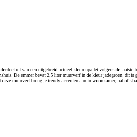
el uit van een uitgebreid actueel kleurenpallet volgens de laatste tre
nshuis. De emmer bevat 2,5 liter muurverf in de kleur jadegroen, dit i
 deze muurverf breng je trendy accenten aan in woonkamer, hal of sla