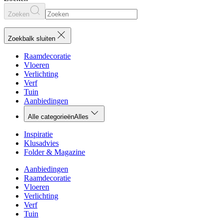
Zoeken
Zoekbalk sluiten
Raamdecoratie
Vloeren
Verlichting
Verf
Tuin
Aanbiedingen
Alle categorieën
Alles
Inspiratie
Klusadvies
Folder & Magazine
Aanbiedingen
Raamdecoratie
Vloeren
Verlichting
Verf
Tuin