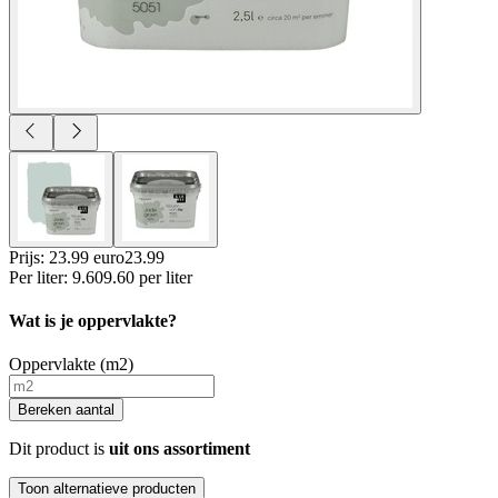
Prijs: 23.99 euro
23
.
99
Per
liter
:
9.60
9.60
per
liter
Wat is je oppervlakte?
Oppervlakte (m2)
Bereken aantal
Dit product is
uit ons assortiment
Toon alternatieve producten