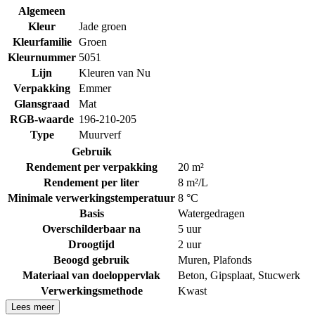
Algemeen
Kleur
Jade groen
Kleurfamilie
Groen
Kleurnummer
5051
Lijn
Kleuren van Nu
Verpakking
Emmer
Glansgraad
Mat
RGB-waarde
196-210-205
Type
Muurverf
Gebruik
Rendement per verpakking
20 m²
Rendement per liter
8 m²/L
Minimale verwerkingstemperatuur
8 °C
Basis
Watergedragen
Overschilderbaar na
5 uur
Droogtijd
2 uur
Beoogd gebruik
Muren
,
Plafonds
Materiaal van doeloppervlak
Beton
,
Gipsplaat
,
Stucwerk
Verwerkingsmethode
Kwast
Lees meer