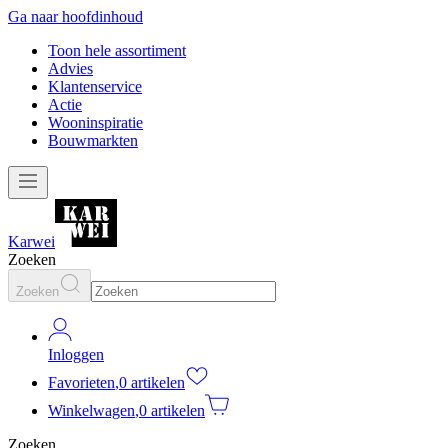
Ga naar hoofdinhoud
Toon hele assortiment
Advies
Klantenservice
Actie
Wooninspiratie
Bouwmarkten
Karwei
Zoeken
Zoeken
Inloggen
Favorieten
,
0 artikelen
Winkelwagen
,
0 artikelen
Zoeken