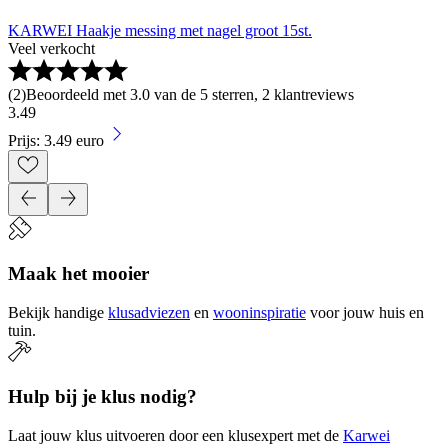
KARWEI Haakje messing met nagel groot 15st.
Veel verkocht
(
2
)
Beoordeeld met 3.0 van de 5 sterren, 2 klantreviews
3
.
49
Prijs: 3.49 euro
Maak het mooier
Bekijk handige
klusadviezen
en
wooninspiratie
voor jouw huis en
tuin.
Hulp bij je klus nodig?
Laat jouw klus uitvoeren door een klusexpert met de
Karwei