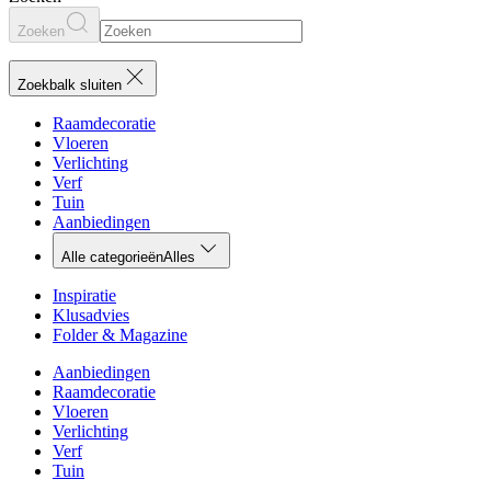
Zoeken
Zoekbalk sluiten
Raamdecoratie
Vloeren
Verlichting
Verf
Tuin
Aanbiedingen
Alle categorieën
Alles
Inspiratie
Klusadvies
Folder & Magazine
Aanbiedingen
Raamdecoratie
Vloeren
Verlichting
Verf
Tuin