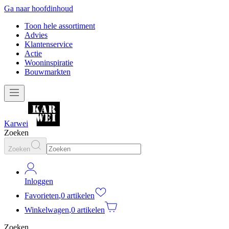
Ga naar hoofdinhoud
Toon hele assortiment
Advies
Klantenservice
Actie
Wooninspiratie
Bouwmarkten
Karwei
Zoeken
Zoeken
Inloggen
Favorieten
,
0 artikelen
Winkelwagen
,
0 artikelen
Zoeken