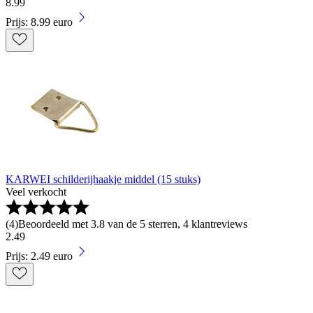
8
.
99
Prijs: 8.99 euro
KARWEI schilderijhaakje middel (15 stuks)
Veel verkocht
(
4
)
Beoordeeld met 3.8 van de 5 sterren, 4 klantreviews
2
.
49
Prijs: 2.49 euro