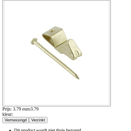
Prijs: 3.79 euro
3
.
79
kleur
:
Vermessingd
Verzinkt
Dit product wordt niet thuis bezorgd