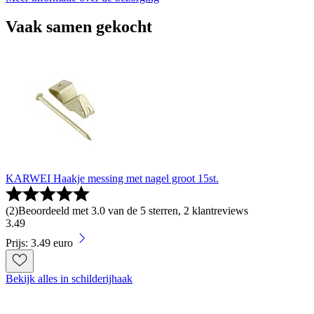
Vaak samen gekocht
KARWEI Haakje messing met nagel groot 15st.
(
2
)
Beoordeeld met 3.0 van de 5 sterren, 2 klantreviews
3
.
49
Prijs: 3.49 euro
Bekijk alles in schilderijhaak