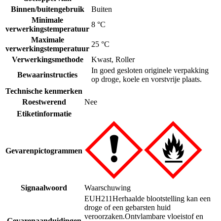
Binnen/buitengebruik
Buiten
Minimale
8 °C
verwerkingstemperatuur
Maximale
25 °C
verwerkingstemperatuur
Verwerkingsmethode
Kwast
,
Roller
In goed gesloten originele verpakking
Bewaarinstructies
op droge, koele en vorstvrije plaats.
Technische kenmerken
Roestwerend
Nee
Etiketinformatie
Gevarenpictogrammen
Signaalwoord
Waarschuwing
EUH211
Herhaalde blootstelling kan een
droge of een gebarsten huid
veroorzaken.
Ontvlambare vloeistof en
Gevarenaanduidingen