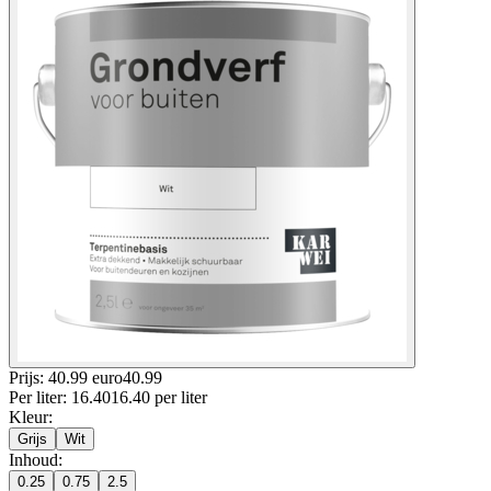
Prijs: 40.99 euro
40
.
99
Per
liter
:
16.40
16.40
per
liter
Kleur
:
Grijs
Wit
Inhoud
:
0.25
0.75
2.5