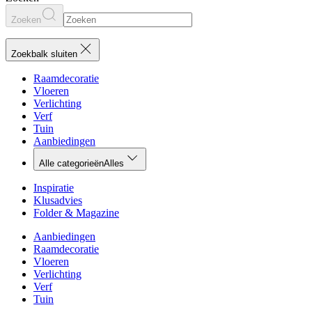
Zoeken
Zoekbalk sluiten
Raamdecoratie
Vloeren
Verlichting
Verf
Tuin
Aanbiedingen
Alle categorieën
Alles
Inspiratie
Klusadvies
Folder & Magazine
Aanbiedingen
Raamdecoratie
Vloeren
Verlichting
Verf
Tuin