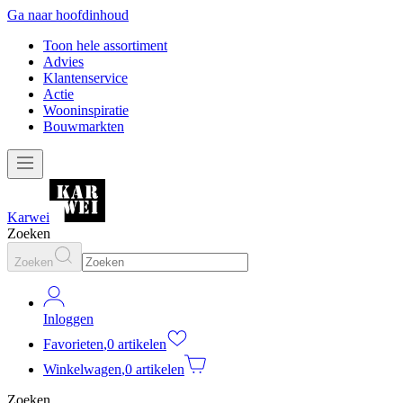
Ga naar hoofdinhoud
Toon hele assortiment
Advies
Klantenservice
Actie
Wooninspiratie
Bouwmarkten
Karwei
Zoeken
Zoeken
Inloggen
Favorieten
,
0 artikelen
Winkelwagen
,
0 artikelen
Zoeken