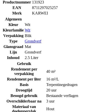
Productnummer
131923
EAN
8711297025257
Merk
KARWEI
Algemeen
Kleur
Wit
Kleurfamilie
Wit
Verpakking
Blik
Type
Grondverf
Glansgraad
Mat
Lijn
Grondverf
Inhoud
2.5 Liter
Gebruik
Rendement per
40 m²
verpakking
Rendement per liter
16 m²/L
Basis
Terpentinegedragen
Droogtijd
20 uur
Beoogd gebruik
Bestaande verflagen
Overschilderbaar na
3 uur
Materiaal van
Hout
doeloppervlak