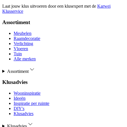
Laat jouw klus uitvoeren door een klusexpert met de
Karwei
Klusservice
Assortiment
Meubelen
Raamdecoratie
Verlichting
Vloeren
Tuin
Alle merken
Assortiment
Klusadvies
Wooninspiratie
Ideeën
Inspiratie per ruimte
DIY's
Klusadvies
Klusadvies