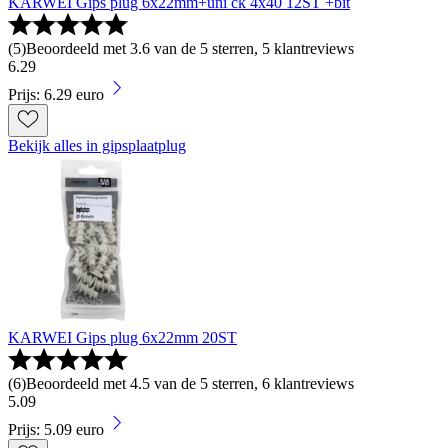
KARWEI Gips plug 6x22mm+uni ck 4x40 12ST +bit
(
5
)
Beoordeeld met 3.6 van de 5 sterren, 5 klantreviews
6
.
29
Prijs: 6.29 euro
Bekijk alles in gipsplaatplug
KARWEI Gips plug 6x22mm 20ST
(
6
)
Beoordeeld met 4.5 van de 5 sterren, 6 klantreviews
5
.
09
Prijs: 5.09 euro