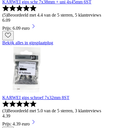
KARWEI gips schr 7x38mm + uni 4x45mm 6ST
(
5
)
Beoordeeld met 4.4 van de 5 sterren, 5 klantreviews
6
.
09
Prijs: 6.09 euro
Bekijk alles in gipsplaatplug
KARWEI gips schroef 7x32mm 8ST
(
3
)
Beoordeeld met 5.0 van de 5 sterren, 3 klantreviews
4
.
39
Prijs: 4.39 euro