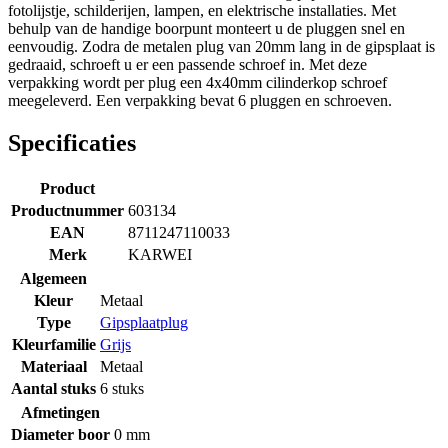
fotolijstje, schilderijen, lampen, en elektrische installaties. Met
behulp van de handige boorpunt monteert u de pluggen snel en
eenvoudig. Zodra de metalen plug van 20mm lang in de gipsplaat is
gedraaid, schroeft u er een passende schroef in. Met deze
verpakking wordt per plug een 4x40mm cilinderkop schroef
meegeleverd. Een verpakking bevat 6 pluggen en schroeven.
Specificaties
Product
Productnummer
603134
EAN
8711247110033
Merk
KARWEI
Algemeen
Kleur
Metaal
Type
Gipsplaatplug
Kleurfamilie
Grijs
Materiaal
Metaal
Aantal stuks
6 stuks
Afmetingen
Diameter boor
0 mm