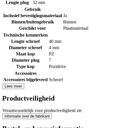
Lengte plug
32 mm
Gebruik
Inclusief bevestigingsmateriaal
Ja
Binnen/buitengebruik
Binnen
Geschikt voor
Plaatmateriaal
Technische kenmerken
Lengte schroef
40 mm
Diameter schroef
4 mm
Maat kop
PZ
Diameter plug
7
Type kop
Pozidrive
Accessoires
Accessoires bijgeleverd
Schroef
Lees meer
Productveiligheid
Verantwoordelijk voor productveiligheid zie
informatie over de fabrikant