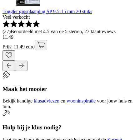
Toggler gipsplaatplug SP 9.5-15 mm 20 stuks
Veel verkocht
(
27
)
Beoordeeld met 4.5 van de 5 sterren, 27 klantreviews
11
.
49
Prijs: 11.49 euro
Maak het mooier
Bekijk handige
klusadviezen
en
wooninspiratie
voor jouw huis en
tuin.
Hulp bij je klus nodig?
Laat jouw klus uitvoeren door een klusexpert met de
Karwei