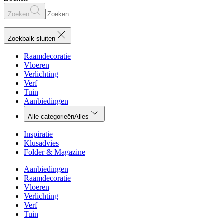
Zoeken
Zoekbalk sluiten
Raamdecoratie
Vloeren
Verlichting
Verf
Tuin
Aanbiedingen
Alle categorieën
Alles
Inspiratie
Klusadvies
Folder & Magazine
Aanbiedingen
Raamdecoratie
Vloeren
Verlichting
Verf
Tuin