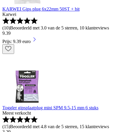
KARWEI Gips plug 6x22mm 50ST + bit
Karwei
(
10
)
Beoordeeld met 3.0 van de 5 sterren, 10 klantreviews
9
.
39
Prijs: 9.39 euro
Toggler gipsplaatplug mini SPM 9.5-15 mm 6 stuks
Meest verkocht
(
15
)
Beoordeeld met 4.8 van de 5 sterren, 15 klantreviews
3
.
29