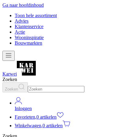
Ga naar hoofdinhoud
Toon hele assortiment
Advies
Klantenservice
Actie
Wooninspiratie
Bouwmarkten
Karwei
Zoeken
Zoeken
Inloggen
Favorieten
,
0 artikelen
Winkelwagen
,
0 artikelen
Zoeken