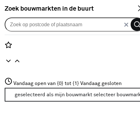
S
Zoek bouwmarkten in de buurt
Pluggen
Je gekozen filters:
wis filters
Rozenstraat 3
Vandaag open van {0} tot {1}
Vandaag gesloten
Type
Gipsplaatplug
3772JH Amersfoort
+31 01234567
geselecteerd als mijn bouwmarkt
selecteer bouwmar
Meer over deze bouwmarkt
Geschikt voor
Gipsplaat
(15)
Plaatmateriaal
(4)