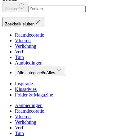
Zoeken
Zoekbalk sluiten
Raamdecoratie
Vloeren
Verlichting
Verf
Tuin
Aanbiedingen
Alle categorieën
Alles
Inspiratie
Klusadvies
Folder & Magazine
Aanbiedingen
Raamdecoratie
Vloeren
Verlichting
Verf
Tuin