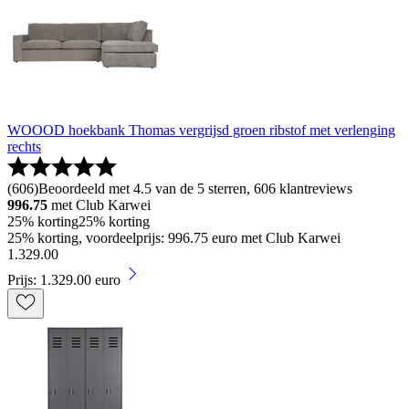
WOOOD hoekbank Thomas vergrijsd groen ribstof met verlenging
rechts
(
606
)
Beoordeeld met 4.5 van de 5 sterren, 606 klantreviews
996.75
met Club Karwei
25% korting
25% korting
25% korting, voordeelprijs: 996.75 euro met Club Karwei
1
.
329
.
00
Prijs: 1.329.00 euro