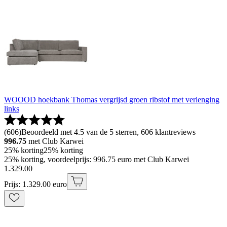
WOOOD hoekbank Thomas vergrijsd groen ribstof met verlenging
links
(
606
)
Beoordeeld met 4.5 van de 5 sterren, 606 klantreviews
996.75
met Club Karwei
25% korting
25% korting
25% korting, voordeelprijs: 996.75 euro met Club Karwei
1
.
329
.
00
Prijs: 1.329.00 euro