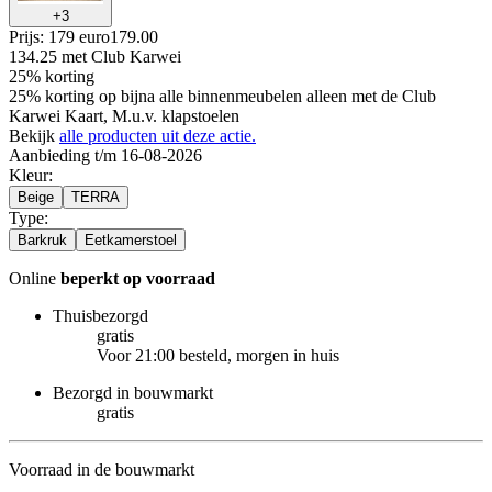
+
3
Prijs: 179 euro
179
.
00
134.25
met Club Karwei
25% korting
25% korting op bijna alle binnenmeubelen alleen met de Club
Karwei Kaart, M.u.v. klapstoelen
Bekijk
alle producten uit deze actie.
Aanbieding t/m 16-08-2026
Kleur
:
Beige
TERRA
Type
:
Barkruk
Eetkamerstoel
Online
beperkt op voorraad
Thuisbezorgd
gratis
Voor 21:00 besteld, morgen in huis
Bezorgd in bouwmarkt
gratis
Voorraad in de bouwmarkt