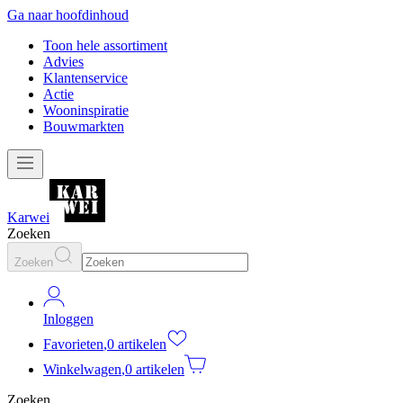
Ga naar hoofdinhoud
Toon hele assortiment
Advies
Klantenservice
Actie
Wooninspiratie
Bouwmarkten
Karwei
Zoeken
Zoeken
Inloggen
Favorieten
,
0 artikelen
Winkelwagen
,
0 artikelen
Zoeken