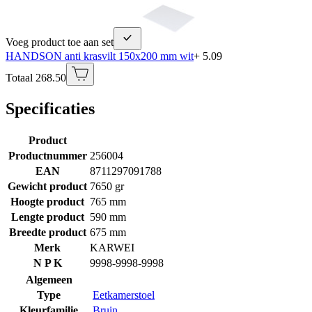
Voeg product toe aan set
HANDSON anti krasvilt 150x200 mm wit
+ 5.09
Totaal 268.50
Specificaties
Product
Productnummer
256004
EAN
8711297091788
Gewicht product
7650 gr
Hoogte product
765 mm
Lengte product
590 mm
Breedte product
675 mm
Merk
KARWEI
N P K
9998-9998-9998
Algemeen
Type
Eetkamerstoel
Kleurfamilie
Bruin