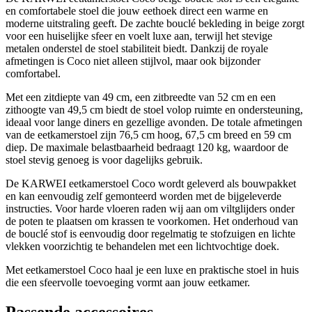
en comfortabele stoel die jouw eethoek direct een warme en
moderne uitstraling geeft. De zachte bouclé bekleding in beige zorgt
voor een huiselijke sfeer en voelt luxe aan, terwijl het stevige
metalen onderstel de stoel stabiliteit biedt. Dankzij de royale
afmetingen is Coco niet alleen stijlvol, maar ook bijzonder
comfortabel.
Met een zitdiepte van 49 cm, een zitbreedte van 52 cm en een
zithoogte van 49,5 cm biedt de stoel volop ruimte en ondersteuning,
ideaal voor lange diners en gezellige avonden. De totale afmetingen
van de eetkamerstoel zijn 76,5 cm hoog, 67,5 cm breed en 59 cm
diep. De maximale belastbaarheid bedraagt 120 kg, waardoor de
stoel stevig genoeg is voor dagelijks gebruik.
De KARWEI eetkamerstoel Coco wordt geleverd als bouwpakket
en kan eenvoudig zelf gemonteerd worden met de bijgeleverde
instructies. Voor harde vloeren raden wij aan om viltglijders onder
de poten te plaatsen om krassen te voorkomen. Het onderhoud van
de bouclé stof is eenvoudig door regelmatig te stofzuigen en lichte
vlekken voorzichtig te behandelen met een lichtvochtige doek.
Met eetkamerstoel Coco haal je een luxe en praktische stoel in huis
die een sfeervolle toevoeging vormt aan jouw eetkamer.
Passende accessoires