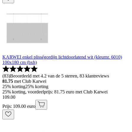
KARWEI enkel plisségordijn lichtdoorlatend wit (kleurnr. 6010)
100x180 cm (bxh)
(
83
)
Beoordeeld met 4.2 van de 5 sterren, 83 klantreviews
81.75
met Club Karwei
25% korting
25% korting
25% korting, voordeelprijs: 81.75 euro met Club Karwei
109
.
00
Prijs: 109.00 euro