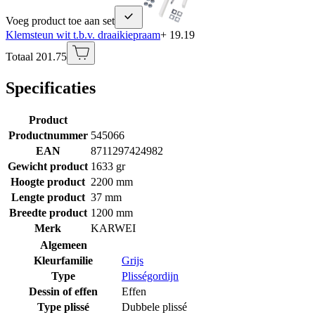
Voeg product toe aan set
Klemsteun wit t.b.v. draaikiepraam
+ 19.19
Totaal 201.75
Specificaties
Product
Productnummer
545066
EAN
8711297424982
Gewicht product
1633 gr
Hoogte product
2200 mm
Lengte product
37 mm
Breedte product
1200 mm
Merk
KARWEI
Algemeen
Kleurfamilie
Grijs
Type
Plisségordijn
Dessin of effen
Effen
Type plissé
Dubbele plissé