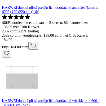
KARWEI dubbel plisségordijn lichtdoorlatend antraciet (kleurnr.
6003) 120x220 cm (bxh)
(
86
)
Beoordeeld met 4.4 van de 5 sterren, 86 klantreviews
138.00
met Club Karwei
25% korting
25% korting
25% korting, voordeelprijs: 138.00 euro met Club Karwei
184
.
00
Prijs: 184.00 euro
KARWEI dubbel plisségordijn lichtdoorlatend wit (kleurnr. 6001)
140x180 cm (bxh)