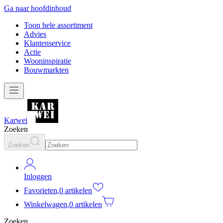
Ga naar hoofdinhoud
Toon hele assortiment
Advies
Klantenservice
Actie
Wooninspiratie
Bouwmarkten
Karwei
Zoeken
Zoeken
Inloggen
Favorieten
,
0 artikelen
Winkelwagen
,
0 artikelen
Zoeken