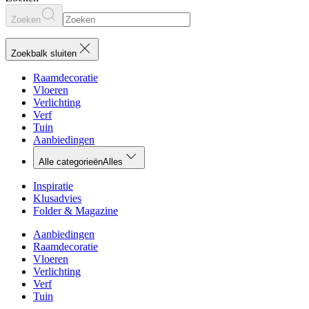
Zoeken
Zoekbalk sluiten
Raamdecoratie
Vloeren
Verlichting
Verf
Tuin
Aanbiedingen
Alle categorieën
Alles
Inspiratie
Klusadvies
Folder & Magazine
Aanbiedingen
Raamdecoratie
Vloeren
Verlichting
Verf
Tuin