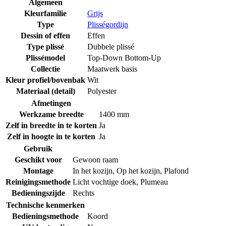
Algemeen
Kleurfamilie
Grijs
Type
Plisségordijn
Dessin of effen
Effen
Type plissé
Dubbele plissé
Plissémodel
Top-Down Bottom-Up
Collectie
Maatwerk basis
Kleur profiel/bovenbak
Wit
Materiaal (detail)
Polyester
Afmetingen
Werkzame breedte
1400 mm
Zelf in breedte in te korten
Ja
Zelf in hoogte in te korten
Ja
Gebruik
Geschikt voor
Gewoon raam
Montage
In het kozijn
,
Op het kozijn
,
Plafond
Reinigingsmethode
Licht vochtige doek
,
Plumeau
Bedieningszijde
Rechts
Technische kenmerken
Bedieningsmethode
Koord