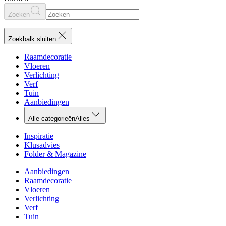
Zoeken
Zoekbalk sluiten
Raamdecoratie
Vloeren
Verlichting
Verf
Tuin
Aanbiedingen
Alle categorieën
Alles
Inspiratie
Klusadvies
Folder & Magazine
Aanbiedingen
Raamdecoratie
Vloeren
Verlichting
Verf
Tuin