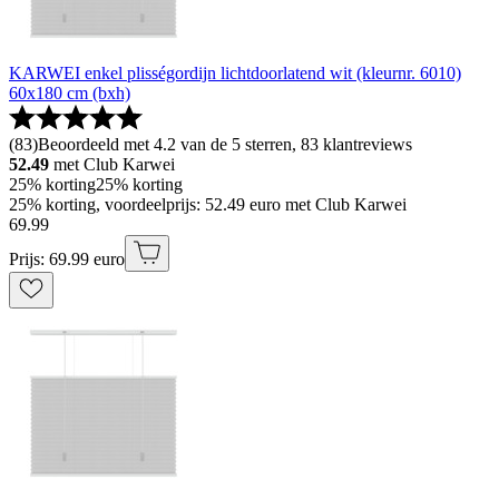
KARWEI enkel plisségordijn lichtdoorlatend wit (kleurnr. 6010)
60x180 cm (bxh)
(
83
)
Beoordeeld met 4.2 van de 5 sterren, 83 klantreviews
52.49
met Club Karwei
25% korting
25% korting
25% korting, voordeelprijs: 52.49 euro met Club Karwei
69
.
99
Prijs: 69.99 euro