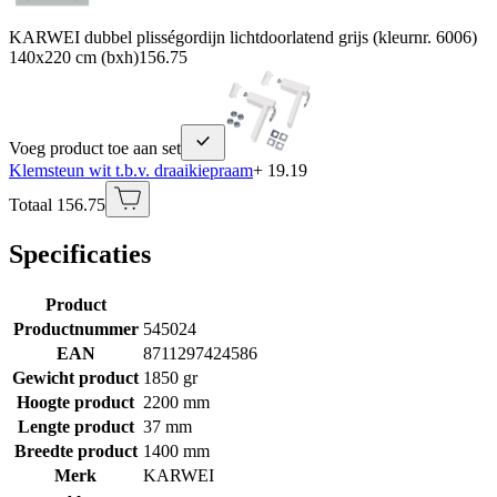
KARWEI dubbel plisségordijn lichtdoorlatend grijs (kleurnr. 6006)
140x220 cm (bxh)
156.75
Voeg product toe aan set
Klemsteun wit t.b.v. draaikiepraam
+ 19.19
Totaal 156.75
Specificaties
Product
Productnummer
545024
EAN
8711297424586
Gewicht product
1850 gr
Hoogte product
2200 mm
Lengte product
37 mm
Breedte product
1400 mm
Merk
KARWEI