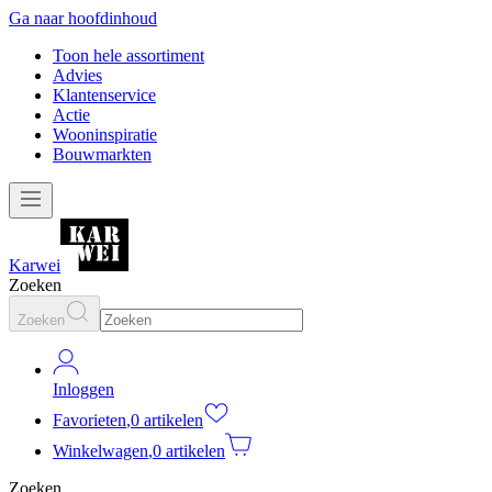
Ga naar hoofdinhoud
Toon hele assortiment
Advies
Klantenservice
Actie
Wooninspiratie
Bouwmarkten
Karwei
Zoeken
Zoeken
Inloggen
Favorieten
,
0 artikelen
Winkelwagen
,
0 artikelen
Zoeken