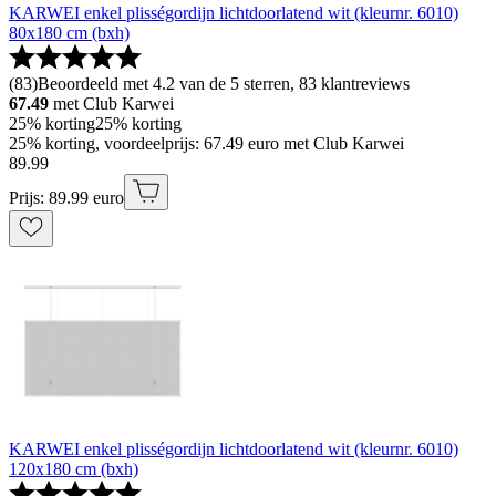
KARWEI enkel plisségordijn lichtdoorlatend wit (kleurnr. 6010)
80x180 cm (bxh)
(
83
)
Beoordeeld met 4.2 van de 5 sterren, 83 klantreviews
67.49
met Club Karwei
25% korting
25% korting
25% korting, voordeelprijs: 67.49 euro met Club Karwei
89
.
99
Prijs: 89.99 euro
KARWEI enkel plisségordijn lichtdoorlatend wit (kleurnr. 6010)
120x180 cm (bxh)