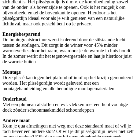
zichtdicht is. Het plisségordijn is d.m.v. de koordbediening zowel
van de onder- als bovenzijde te openen. Ook is het mogelijk om
bijvoorbeeld enkel de bovenkant te openen. Hierdoor is het
plisségordijn ideaal voor als je wilt genieten van een natuurlijke
lichtinval, maar ook gesteld bent op je privacy.
Energiebesparend
De honingraatstructuur werkt isolerend door de stilstaande lucht
tussen de stoflagen. Dit zorgt in de winter voor 45% minder
warmteverlies door het raam, waardoor je de warmte in huis houdt.
In de zomer werkt dit het tegenovergestelde en laat je hierdoor juist
de warmte buiten.
Montage
Deze plissé kan tegen het plafond of in of op het kozijn gemonteerd
worden. Het plisségordijn wordt geleverd met een
montagehandleiding en alle benodigde montagematerialen.
Onderhoud
Met een plumeau afstoffen en evt. vlekken met een licht vochtige
doek zónder schoonmaakmiddel schoondeppen
Andere maat
Kom je qua afmetingen niet weg met deze standaard maat of wil je
toch liever een andere stof? Of wil je dit plisségordijn liever niet zelf
op maat maken? Kijk dan eens bij onze uitgebreide maatwerk