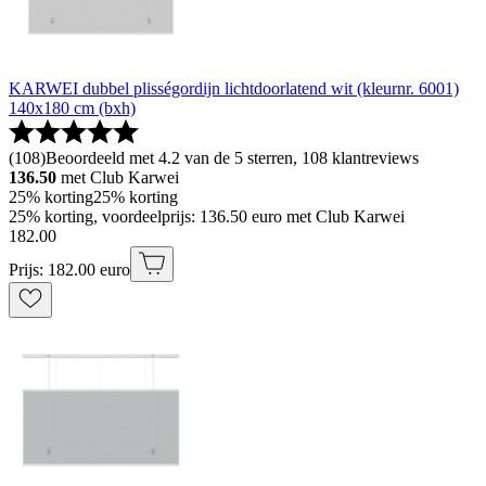
KARWEI dubbel plisségordijn lichtdoorlatend wit (kleurnr. 6001)
140x180 cm (bxh)
(
108
)
Beoordeeld met 4.2 van de 5 sterren, 108 klantreviews
136.50
met Club Karwei
25% korting
25% korting
25% korting, voordeelprijs: 136.50 euro met Club Karwei
182
.
00
Prijs: 182.00 euro