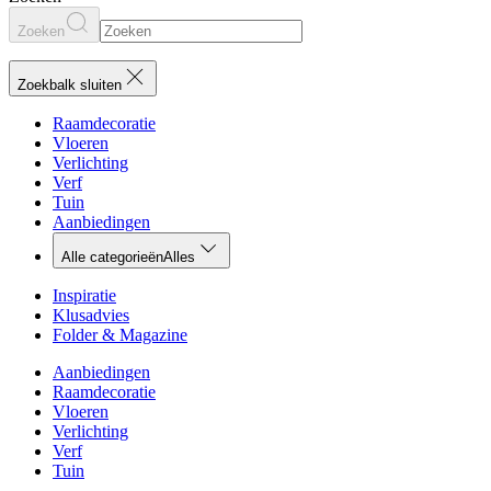
Zoeken
Zoekbalk sluiten
Raamdecoratie
Vloeren
Verlichting
Verf
Tuin
Aanbiedingen
Alle categorieën
Alles
Inspiratie
Klusadvies
Folder & Magazine
Aanbiedingen
Raamdecoratie
Vloeren
Verlichting
Verf
Tuin