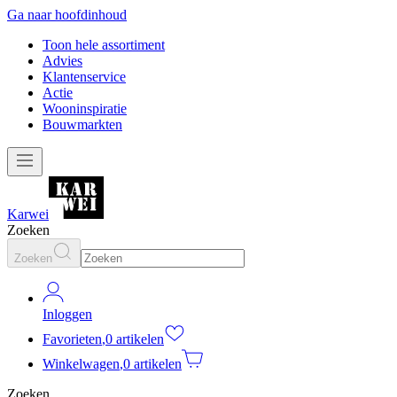
Ga naar hoofdinhoud
Toon hele assortiment
Advies
Klantenservice
Actie
Wooninspiratie
Bouwmarkten
Karwei
Zoeken
Zoeken
Inloggen
Favorieten
,
0 artikelen
Winkelwagen
,
0 artikelen
Zoeken