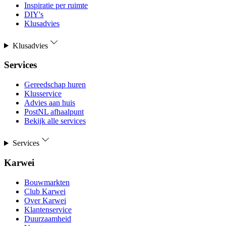
Inspiratie per ruimte
DIY's
Klusadvies
Klusadvies
Services
Gereedschap huren
Klusservice
Advies aan huis
PostNL afhaalpunt
Bekijk alle services
Services
Karwei
Bouwmarkten
Club Karwei
Over Karwei
Klantenservice
Duurzaamheid