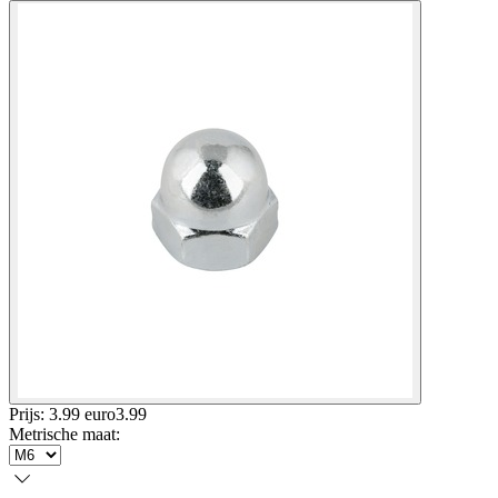
Prijs: 3.99 euro
3
.
99
Metrische maat
: