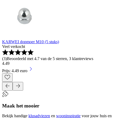
KARWEI dopmoer M10 (5 stuks)
Veel verkocht
(
3
)
Beoordeeld met 4.7 van de 5 sterren, 3 klantreviews
4
.
49
Prijs: 4.49 euro
Maak het mooier
Bekijk handige
klusadviezen
en
wooninspiratie
voor jouw huis en