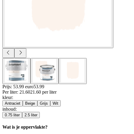
Prijs: 53.99 euro
53
.
99
Per
liter
:
21.60
21.60
per
liter
kleur
:
Antraciet
Beige
Grijs
Wit
inhoud
:
0.75 liter
2.5 liter
Wat is je oppervlakte?