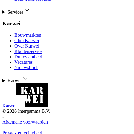
Services
Karwei
Bouwmarkten
Club Karwei
Over Karwei
Klantenservice
Duurzaamheid
Vacatures
Nieuwsbrief
Karwei
Karwei
©
2026
Intergamma B.V.
-
Algemene voorwaarden
-
Privacy en veiligheid