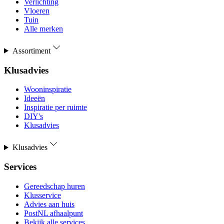
Verlichting
Vloeren
Tuin
Alle merken
Assortiment
Klusadvies
Wooninspiratie
Ideeën
Inspiratie per ruimte
DIY's
Klusadvies
Klusadvies
Services
Gereedschap huren
Klusservice
Advies aan huis
PostNL afhaalpunt
Bekijk alle services