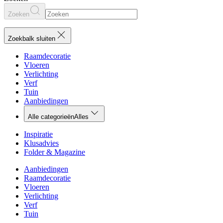
Zoeken
Zoekbalk sluiten
Raamdecoratie
Vloeren
Verlichting
Verf
Tuin
Aanbiedingen
Alle categorieën
Alles
Inspiratie
Klusadvies
Folder & Magazine
Aanbiedingen
Raamdecoratie
Vloeren
Verlichting
Verf
Tuin