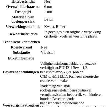
Hittebestendig
Nee
Overschilderbaar na
6 uur
Droogtijd
1 uur
Materiaal van
Beton
doeloppervlak
Verwerkingsmethode
Kwast
,
Roller
In goed gesloten originele verpakking
Bewaarinstructies
op droge, koele en vorstvrije plaats.
Technische kenmerken
Roestwerend
Nee
Substantie
Vloeistof
Etiketinformatie
Veiligheidsinformatieblad op verzoek
verkrijgbaar.
EUH211
Bevat 1,2-
Gevarenaanduidingen
benzisothiazool-3(2H)-on en
C(M)IT/MIT(3:1). Kan een allergische
reactie veroorzaken.
Inademing van stof/
rook/gas/nevel/dampen/spuitnevel
vermijden.
Buiten het bereik van kinderen
houden.
Beschermende
handschoenen/beschermende
Voorzorgsmaatregelen