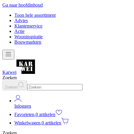
Ga naar hoofdinhoud
Toon hele assortiment
Advies
Klantenservice
Actie
Wooninspiratie
Bouwmarkten
Karwei
Zoeken
Zoeken
Inloggen
Favorieten
,
0 artikelen
Winkelwagen
,
0 artikelen
Zoeken