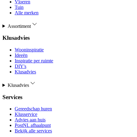
Vloeren
Tuin
Alle merken
Assortiment
Klusadvies
Wooninspiratie
Ideeën
Inspiratie per ruimte
DIY's
Klusadvies
Klusadvies
Services
Gereedschap huren
Klusservice
Advies aan huis
PostNL afhaalpunt
Bekijk alle services