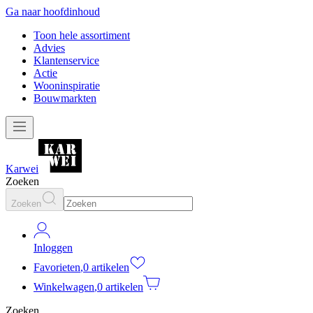
Ga naar hoofdinhoud
Toon hele assortiment
Advies
Klantenservice
Actie
Wooninspiratie
Bouwmarkten
Karwei
Zoeken
Zoeken
Inloggen
Favorieten
,
0 artikelen
Winkelwagen
,
0 artikelen
Zoeken