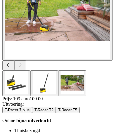
Prijs: 109 euro
109
.
00
Uitvoering
:
T-Racer 7 plus
T-Racer T2
T-Racer T5
Online
bijna uitverkocht
Thuisbezorgd