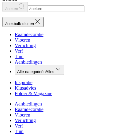
Zoeken
Zoekbalk sluiten
Raamdecoratie
Vloeren
Verlichting
Verf
Tuin
Aanbiedingen
Alle categorieën
Alles
Inspiratie
Klusadvies
Folder & Magazine
Aanbiedingen
Raamdecoratie
Vloeren
Verlichting
Verf
Tuin