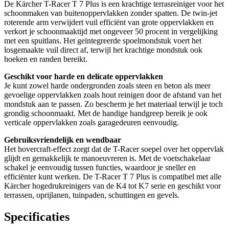
De Kärcher T-Racer T 7 Plus is een krachtige terrasreiniger voor het
schoonmaken van buitenoppervlakken zonder spatten. De twin-jet
roterende arm verwijdert vuil efficiënt van grote oppervlakken en
verkort je schoonmaaktijd met ongeveer 50 procent in vergelijking
met een spuitlans. Het geïntegreerde spoelmondstuk voert het
losgemaakte vuil direct af, terwijl het krachtige mondstuk ook
hoeken en randen bereikt.
Geschikt voor harde en delicate oppervlakken
Je kunt zowel harde ondergronden zoals steen en beton als meer
gevoelige oppervlakken zoals hout reinigen door de afstand van het
mondstuk aan te passen. Zo bescherm je het materiaal terwijl je toch
grondig schoonmaakt. Met de handige handgreep bereik je ook
verticale oppervlakken zoals garagedeuren eenvoudig.
Gebruiksvriendelijk en wendbaar
Het hovercraft-effect zorgt dat de T-Racer soepel over het oppervlak
glijdt en gemakkelijk te manoeuvreren is. Met de voetschakelaar
schakel je eenvoudig tussen functies, waardoor je sneller en
efficiënter kunt werken. De T-Racer T 7 Plus is compatibel met alle
Kärcher hogedrukreinigers van de K4 tot K7 serie en geschikt voor
terrassen, oprijlanen, tuinpaden, schuttingen en gevels.
Specificaties